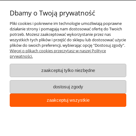
Dbamy o Twoją prywatność
Pliki cookies i pokrewne im technologie umożliwiają poprawne
działanie strony i pomagają nam dostosować ofertę do Twoich
potrzeb. Możesz zaakceptować wykorzystanie przez nas
wszystkich tych plików i przejść do sklepu lub dostosować użycie
plików do swoich preferencji, wybierając opcję "Dostosuj zgody".
Więcej o plikach cookies przeczytasz w naszej Polityce
Bariera U-12b „łańcuchowa“ - dł. 150 cm, śr. rur
prywatności.
76,1 mm - biało-czerwona
zaakceptuj tylko niezbędne
Cena:
367,20 zł
298,54 zł
dostosuj zgody
zaakceptuj wszystkie