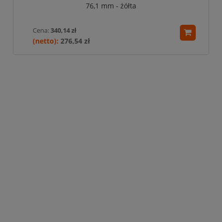
76,1 mm - żółta
Cena:
340,14 zł
276,54 zł
Bariera U-12b „łańcuchowa“ - dł. 150 cm, śr. rur
76,1 mm - szara