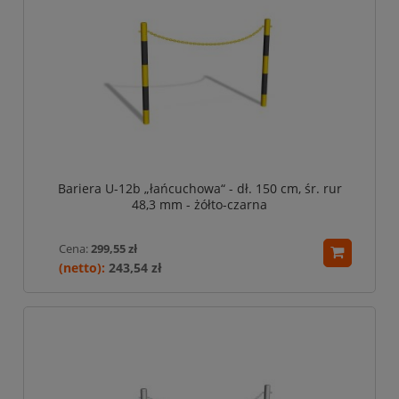
Bariera U-12b „łańcuchowa“ - dł. 150 cm, śr. rur
48,3 mm - żółto-czarna
Cena:
299,55 zł
243,54 zł