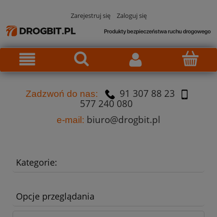
Zarejestruj się
Zaloguj się
91 307 88 23
Za
dzw
oń do nas:
577 240 080
biuro@drogbit.pl
e-mail:
Kategorie:
Opcje przeglądania