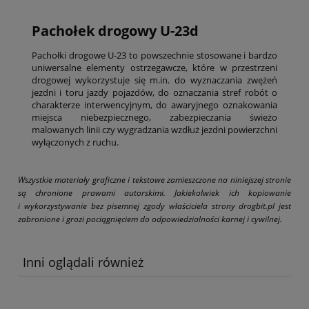
Pachołek drogowy U-23d
Pachołki drogowe U-23 to powszechnie stosowane i bardzo
uniwersalne elementy ostrzegawcze, które w przestrzeni
drogowej wykorzystuje się m.in. do wyznaczania zwężeń
jezdni i toru jazdy pojazdów, do oznaczania stref robót o
charakterze interwencyjnym, do awaryjnego oznakowania
miejsca niebezpiecznego, zabezpieczania świeżo
malowanych linii czy wygradzania wzdłuż jezdni powierzchni
wyłączonych z ruchu.
Wszystkie materiały graficzne i tekstowe zamieszczone na niniejszej stronie
są chronione prawami autorskimi. Jakiekolwiek ich kopiowanie
i wykorzystywanie bez pisemnej zgody właściciela strony drogbit.pl jest
zabronione i grozi pociągnięciem do odpowiedzialności karnej i cywilnej.
Inni oglądali również