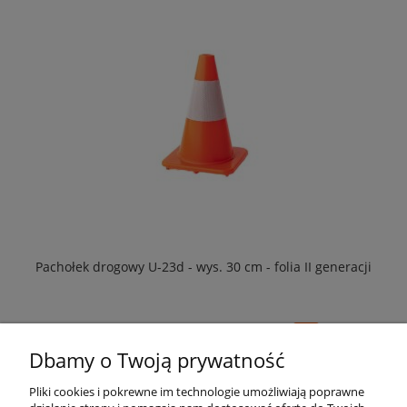
Pachołek drogowy U-23d - wys. 30 cm - folia II generacji
34,43 zł
42,35 zł
Dbamy o Twoją prywatność
Pliki cookies i pokrewne im technologie umożliwiają poprawne