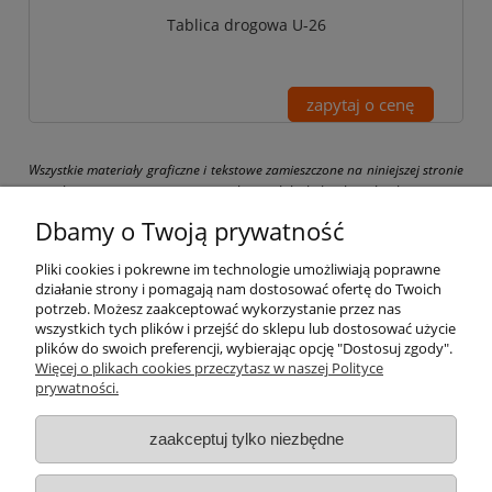
Tablica drogowa U-26
zapytaj o cenę
Wszystkie materiały graficzne i tekstowe zamieszczone na niniejszej stronie
są chronione prawami autorskimi. Jakiekolwiek ich kopiowanie
i wykorzystywanie bez pisemnej zgody właściciela strony drogbit.pl jest
Dbamy o Twoją prywatność
zabronione i grozi pociągnięciem do odpowiedzialności karnej i cywilnej.
Pliki cookies i pokrewne im technologie umożliwiają poprawne
działanie strony i pomagają nam dostosować ofertę do Twoich
potrzeb. Możesz zaakceptować wykorzystanie przez nas
wszystkich tych plików i przejść do sklepu lub dostosować użycie
Pomoc
plików do swoich preferencji, wybierając opcję "Dostosuj zgody".
Więcej o plikach cookies przeczytasz w naszej Polityce
prywatności.
Moje konto
zaakceptuj tylko niezbędne
Płatności i dostawa