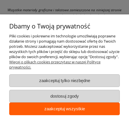
Wszystkie materiały graficzne i tekstowe zamieszczone na niniejszej stronie
są chronione prawami autorskimi. Jakiekolwiek ich kopiowanie
i wykorzystywanie bez pisemnej zgody właściciela strony drogbit.pl jest
Dbamy o Twoją prywatność
zabronione i grozi pociągnięciem do odpowiedzialności karnej i cywilnej.
Pliki cookies i pokrewne im technologie umożliwiają poprawne
działanie strony i pomagają nam dostosować ofertę do Twoich
potrzeb. Możesz zaakceptować wykorzystanie przez nas
wszystkich tych plików i przejść do sklepu lub dostosować użycie
Pomoc
plików do swoich preferencji, wybierając opcję "Dostosuj zgody".
Więcej o plikach cookies przeczytasz w naszej Polityce
prywatności.
Moje konto
zaakceptuj tylko niezbędne
Płatności i dostawa
dostosuj zgody
Informacje
zaakceptuj wszystkie
O nas