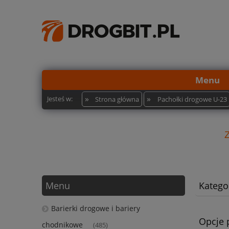
Menu
»
»
Jesteś w:
Strona główna
Pachołki drogowe U-23
Menu
Kategor
Barierki drogowe i bariery
Opcje 
chodnikowe
(485)