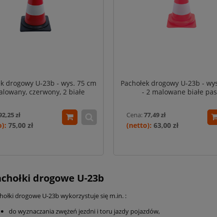
k drogowy U-23b - wys. 75 cm
Pachołek drogowy U-23b - wy
alowany, czerwony, 2 białe
- 2 malowane białe pas
lowane odblaskowe pasy
92,25 zł
Cena:
77,49 zł
75,00 zł
63,00 zł
chołki drogowe U-23b
hołki drogowe U-23b wykorzystuje się m.in. :
do wyznaczania zwężeń jezdni i toru jazdy pojazdów,