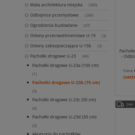
Mała architektura miejska
(580)
Odbojnice przemysłowe
(289)
Ogrodzenia budowlane
(47)
Osłony przeciwolśnieniowe U-19
(3)
Osłony zabezpieczające U-15b
(3)
Pachołe
Pachołki drogowe U-23
- Odbl
(46)
Pachołki drogowe U-23a (100 cm)
Cena:
(1)
Pachołki drogowe U-23b (75 cm)
(5)
Pachołki drogowe U-23c (50 cm)
24H
(6)
Pachołki drogowe U-23d (30 cm)
(2)
Akcesoria do pachołków