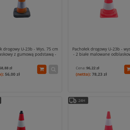
k drogowy U-23b - Wys. 75 cm
Pachołek drogowy U-23b - wy
askowy z gumową podstawą -
- 2 białe malowane odblasko
Typ Eco (PE/REC)
68,88 zł
Cena:
96,22 zł
56,00 zł
78,23 zł
24H