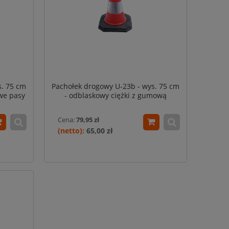
s. 75 cm
Pachołek drogowy U-23b - wys. 75 cm
we pasy
- odblaskowy ciężki z gumową
podstawą
Cena:
79,95 zł
65,00 zł