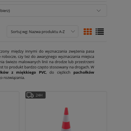
bierz)
Sortuj wg:
Nazwa produktu A-Z
czony między innymi do wyznaczania zwężenia pasa
e robocze, czy też do awaryjnego wyznaczania miejsca
a świeżo malowanych linii na drodze lub przestrzeni
 jest to produkt bardzo często stosowany na drogach. W
ołków z miękkiego PVC
, do ciężkich
pachołków
go rozwiązania.
24H