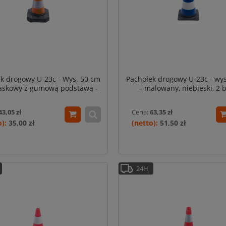
k drogowy U-23c - Wys. 50 cm
Pachołek drogowy U-23c - wy
askowy z gumową podstawą -
– malowany, niebieski, 2 b
Typ Eco (PE/REC)
malowane pasy
43,05 zł
Cena:
63,35 zł
35,00 zł
51,50 zł
24H