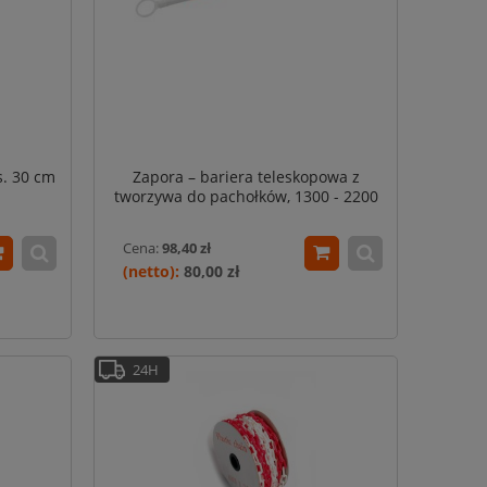
s. 30 cm
Zapora – bariera teleskopowa z
tworzywa do pachołków, 1300 - 2200
mm, biało – czerwona, PCV
Cena:
98,40 zł
80,00 zł
24H