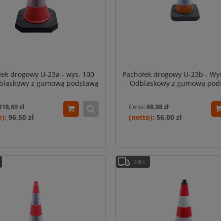
ek drogowy U-23a - wys. 100
Pachołek drogowy U-23b - Wy
dblaskowy z gumową podstawą
- Odblaskowy z gumową pod
Typ Eco (PE/REC)
118,69 zł
Cena:
68,88 zł
96,50 zł
56,00 zł
24H