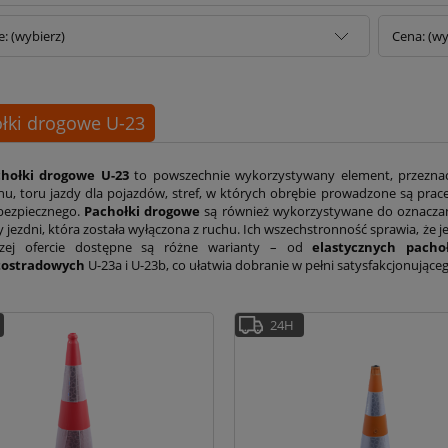
e: (wybierz)
Cena: (wy
łki drogowe U-23
hołki drogowe U-23
to powszechnie wykorzystywany element, przezna
hu, toru jazdy dla pojazdów, stref, w których obrębie prowadzone są prac
bezpiecznego.
Pachołki drogowe
są również wykorzystywane do oznaczani
y jezdni, która została wyłączona z ruchu. Ich wszechstronność sprawia, że
zej ofercie dostępne są różne warianty – od
elastycznych pach
tostradowych
U-23a i U-23b, co ułatwia dobranie w pełni satysfakcjonujące
24H