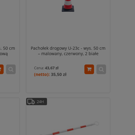
s. 50 cm
Pachołek drogowy U-23c - wys. 50 cm
mową
– malowany, czerwony, 2 białe
malowane odblaskowe pasy
Cena:
43,67 zł
35,50 zł
24H