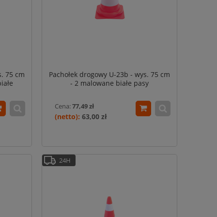
s. 75 cm
Pachołek drogowy U-23b - wys. 75 cm
iałe
- 2 malowane białe pasy
asy
Cena:
77,49 zł
63,00 zł
24H