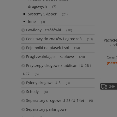
drogowych
(7)
Systemy Skipper
(24)
Inne
(3)
Pawilony i stróżówki
(10)
Podstawy do znaków i ogrodzeń
(10)
Pachołe
- o
Pojemniki na piasek i sól
(14)
Progi zwalniające i kablowe
(24)
Cena:
Przyczepy drogowe z tablicami U-26 i
U-27
(6)
Pylony drogowe U-5
(3)
24H
Schody
(6)
Separatory drogowe U-25 (U-14e)
(9)
Separatory parkingowe