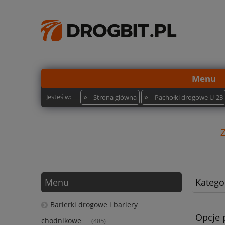
Menu
»
»
Jesteś w:
Strona główna
Pachołki drogowe U-23
Menu
Kategor
Barierki drogowe i bariery
Opcje 
chodnikowe
(485)