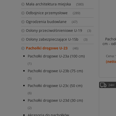
Mała architektura miejska
(580)
Odbojnice przemysłowe
(289)
Ogrodzenia budowlane
(47)
Osłony przeciwolśnieniowe U-19
(3)
Pachoł
Osłony zabezpieczające U-15b
(3)
cm - o
Pachołki drogowe U-23
(46)
Cena:
Pachołki drogowe U-23a (100 cm)
(1)
Pachołki drogowe U-23b (75 cm)
(5)
24H
Pachołki drogowe U-23c (50 cm)
(6)
Pachołki drogowe U-23d (30 cm)
(2)
Akcesoria do pachołków