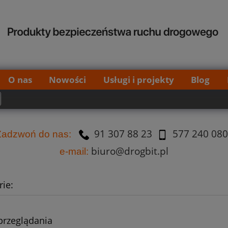
O nas
Nowości
Usługi i projekty
Blog
91 307 88 23
577 240 080
Za
dzw
oń do nas:
biuro@drogbit.pl
e-mail:
ie:
przeglądania