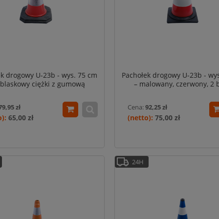
k drogowy U-23b - wys. 75 cm
Pachołek drogowy U-23b - wy
dblaskowy ciężki z gumową
– malowany, czerwony, 2 b
podstawą
malowane odblaskowe p
79,95 zł
Cena:
92,25 zł
65,00 zł
75,00 zł
24H