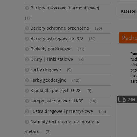
Bariery nożycowe (harmonijkowe)
Kategori
(12)
Bariery ochronne przenośne
(30)
Pacho
Bariery ostrzegawcze PCV
(30)
Blokady parkingowe
(23)
Pac
Druty | Linki stalowe
ruc
(8)
nie
Farby drogowe
(9)
prz
nas
Farby geodezyjne
(12)
au
Kładki dla pieszych U-28
(3)
24H
Lampy ostrzegawcze U-35
(19)
Lustra drogowe i przemysłowe
(55)
Namioty techniczne przenośne na
stelażu
(7)