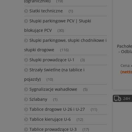
(ograniczniki)
(19)
Siatki techniczne
(1)
Słupki parkingowe PCV | Słupki
blokujące PCV
(30)
Słupki parkingowe, słupki chodnikowe i
Pachołe
słupki drogowe
(116)
- Odbl
Słupki prowadzące U-1
(3)
Cena:
Strzały świetlne (na tablice i
pojazdy)
(10)
Sygnalizacje wahadłowe
(5)
24H
Szlabany
(1)
Tablice drogowe U-26 i U-27
(11)
Tablice kierujące U-6
(12)
Tablice prowadzące U-3
(17)