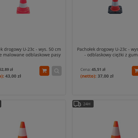
k drogowy U-23c - wys. 50 cm
Pachołek drogowy U-23c - wy
ałe malowane odblaskowe pasy
- odblaskowy ciężki z gu
podstawą
52,89 zł
Cena:
45,51 zł
43,00 zł
37,00 zł
24H