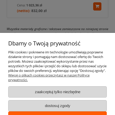
Cena:
1 023,36 zł
832,00 zł
Wszystkie materiały graficzne i tekstowe zamieszczone na niniejszej stronie
są chronione prawami autorskimi. Jakiekolwiek ich kopiowanie
i wykorzystywanie bez pisemnej zgody właściciela strony drogbit.pl jest
Dbamy o Twoją prywatność
zabronione i grozi pociągnięciem do odpowiedzialności karnej i cywilnej.
Pliki cookies i pokrewne im technologie umożliwiają poprawne
działanie strony i pomagają nam dostosować ofertę do Twoich
potrzeb. Możesz zaakceptować wykorzystanie przez nas
wszystkich tych plików i przejść do sklepu lub dostosować użycie
Pomoc
plików do swoich preferencji, wybierając opcję "Dostosuj zgody".
Więcej o plikach cookies przeczytasz w naszej Polityce
prywatności.
Moje konto
zaakceptuj tylko niezbędne
Płatności i dostawa
dostosuj zgody
Informacje