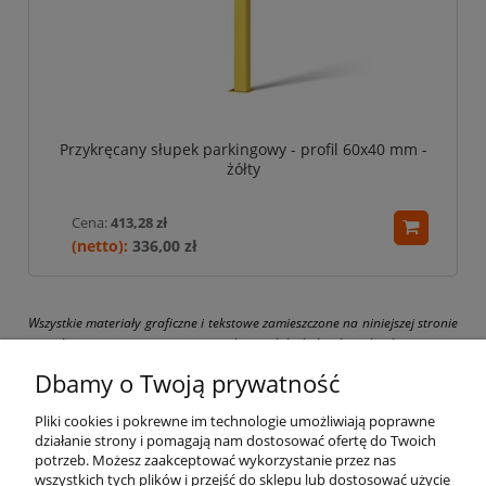
Przykręcany słupek parkingowy - profil 60x40 mm -
żółty
Cena:
413,28 zł
336,00 zł
Wszystkie materiały graficzne i tekstowe zamieszczone na niniejszej stronie
są chronione prawami autorskimi. Jakiekolwiek ich kopiowanie
i wykorzystywanie bez pisemnej zgody właściciela strony drogbit.pl jest
Dbamy o Twoją prywatność
zabronione i grozi pociągnięciem do odpowiedzialności karnej i cywilnej.
Pliki cookies i pokrewne im technologie umożliwiają poprawne
działanie strony i pomagają nam dostosować ofertę do Twoich
potrzeb. Możesz zaakceptować wykorzystanie przez nas
wszystkich tych plików i przejść do sklepu lub dostosować użycie