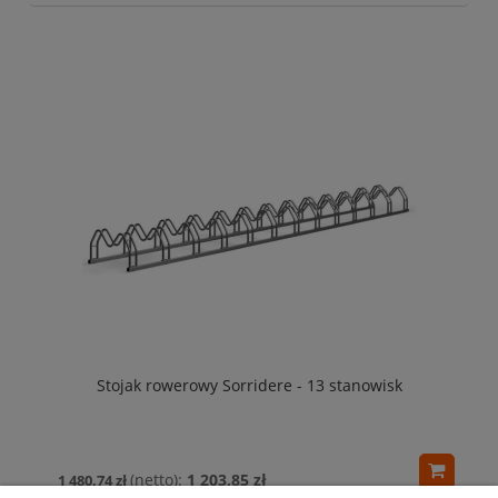
Stojak rowerowy Sorridere - 13 stanowisk
1 203,85 zł
1 480,74 zł