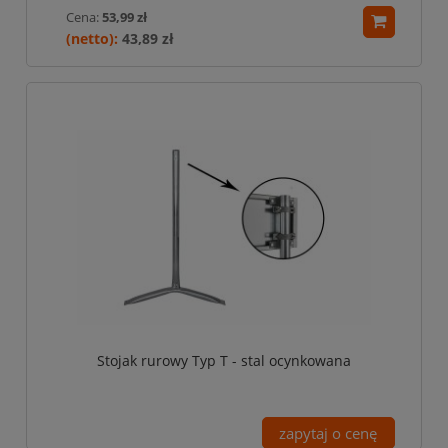
Cena:
53,99 zł
43,89 zł
Stojak rurowy Typ T - stal ocynkowana
zapytaj o cenę