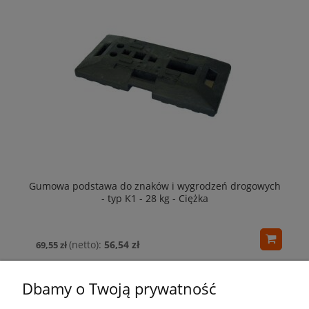
Gumowa podstawa do znaków i wygrodzeń drogowych
- typ K1 - 28 kg - Ciężka
56,54 zł
69,55 zł
Dbamy o Twoją prywatność