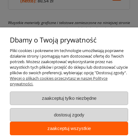
80,54 zł
Wszystkie materiały graficzne i tekstowe zamieszczone na niniejszej stronie
są chronione prawami autorskimi. Jakiekolwiek ich kopiowanie
i wykorzystywanie bez pisemnej zgody właściciela strony drogbit.pl jest
Dbamy o Twoją prywatność
zabronione i grozi pociągnięciem do odpowiedzialności karnej i cywilnej.
Pliki cookies i pokrewne im technologie umożliwiają poprawne
działanie strony i pomagają nam dostosować ofertę do Twoich
potrzeb. Możesz zaakceptować wykorzystanie przez nas
wszystkich tych plików i przejść do sklepu lub dostosować użycie
Pomoc
plików do swoich preferencji, wybierając opcję "Dostosuj zgody".
Więcej o plikach cookies przeczytasz w naszej Polityce
prywatności.
Moje konto
zaakceptuj tylko niezbędne
Płatności i dostawa
dostosuj zgody
Informacje
zaakceptuj wszystkie
O nas