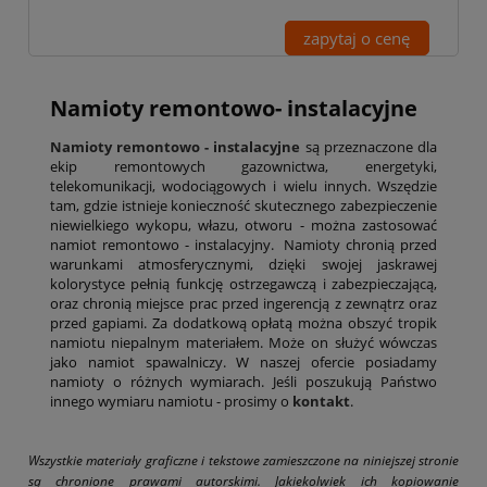
zapytaj o cenę
Namioty remontowo- instalacyjne
Namioty remontowo - instalacyjne
są przeznaczone dla
ekip remontowych gazownictwa, energetyki,
telekomunikacji, wodociągowych i wielu innych. Wszędzie
tam, gdzie istnieje konieczność skutecznego zabezpieczenie
niewielkiego wykopu, włazu, otworu - można zastosować
namiot remontowo - instalacyjny. Namioty chronią przed
warunkami atmosferycznymi, dzięki swojej jaskrawej
kolorystyce pełnią funkcję ostrzegawczą i zabezpieczającą,
oraz chronią miejsce prac przed ingerencją z zewnątrz oraz
przed gapiami. Za dodatkową opłatą można obszyć tropik
namiotu niepalnym materiałem. Może on służyć wówczas
jako namiot spawalniczy. W naszej ofercie posiadamy
namioty o różnych wymiarach. Jeśli poszukują Państwo
innego wymiaru namiotu - prosimy o
kontakt
.
Wszystkie materiały graficzne i tekstowe zamieszczone na niniejszej stronie
są chronione prawami autorskimi. Jakiekolwiek ich kopiowanie