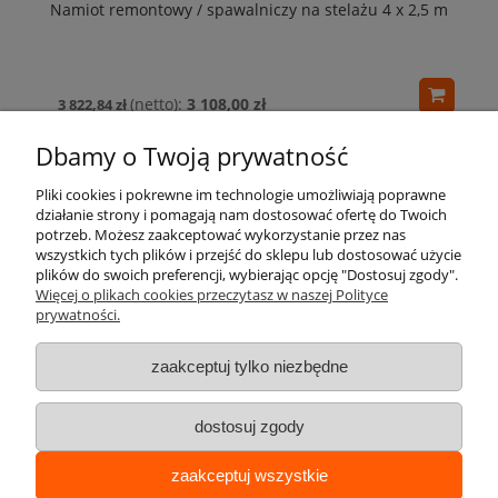
Namiot remontowy / spawalniczy na stelażu 4 x 2,5 m
3 108,00 zł
3 822,84 zł
Dbamy o Twoją prywatność
Pliki cookies i pokrewne im technologie umożliwiają poprawne
działanie strony i pomagają nam dostosować ofertę do Twoich
potrzeb. Możesz zaakceptować wykorzystanie przez nas
wszystkich tych plików i przejść do sklepu lub dostosować użycie
Pomoc
plików do swoich preferencji, wybierając opcję "Dostosuj zgody".
Więcej o plikach cookies przeczytasz w naszej Polityce
prywatności.
Moje konto
zaakceptuj tylko niezbędne
Płatności i dostawa
dostosuj zgody
Informacje
zaakceptuj wszystkie
O nas