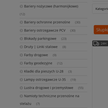
Bariery nożycowe (harmonijkowe)
Kategori
(12)
Bariery ochronne przenośne
(30)
Słupk
Bariery ostrzegawcze PCV
(30)
Blokady parkingowe
(23)
24H
Druty | Linki stalowe
(8)
Farby drogowe
(9)
Farby geodezyjne
(12)
Kładki dla pieszych U-28
(3)
Lampy ostrzegawcze U-35
(19)
Lustra drogowe i przemysłowe
(55)
Namioty techniczne przenośne na
stelażu
(7)