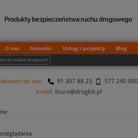
O nas
Nowości
Usługi i projekty
Blog
upki do znaków drogowych
91 307 88 23
577 240 080
Za
dzw
oń do nas:
biuro@drogbit.pl
e-mail:
ie:
przeglądania