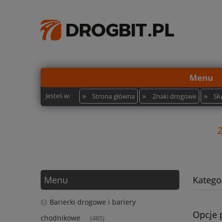
Menu
»
»
»
Jesteś w:
Strona główna
Znaki drogowe
Sł
Menu
Kategor
Barierki drogowe i bariery
Opcje 
chodnikowe
(485)