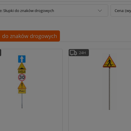
e: Słupki do znaków drogowych
Cena: (wy
i do znaków drogowych
24H