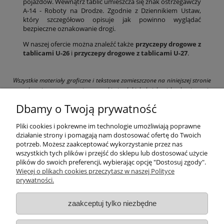
pojazdów. Wewnątrz tablic umieszcza się znak ostrzegawczy
A-14 - Roboty na Drodze. Zgodnie z Dziennikiem Ustaw,
który szczegółowo opisuje jak powinno wyglądać
bezpieczne oznakowanie drogi.
W naszej ofercie można znaleźć także
przyczepy drogowe z
tablicami U-26
i
przyczepy drogowe z tablicami U-27
.
Wszystkie materiały graficzne i tekstowe zamieszczone na niniejszej stronie
są chronione prawami autorskimi. Jakiekolwiek ich kopiowanie
i wykorzystywanie bez pisemnej zgody właściciela strony drogbit.pl jest
Dbamy o Twoją prywatność
zabronione i grozi pociągnięciem do odpowiedzialności karnej i cywilnej.
Pliki cookies i pokrewne im technologie umożliwiają poprawne
działanie strony i pomagają nam dostosować ofertę do Twoich
potrzeb. Możesz zaakceptować wykorzystanie przez nas
wszystkich tych plików i przejść do sklepu lub dostosować użycie
Pomoc
plików do swoich preferencji, wybierając opcję "Dostosuj zgody".
Więcej o plikach cookies przeczytasz w naszej Polityce
prywatności.
Moje konto
zaakceptuj tylko niezbędne
Płatności i dostawa