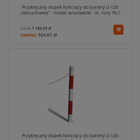
Przykręcany słupek kończący do bariery U-12b
„łańcuchowej“ - model wrocławski - śr. rury 76,1
mm - czarny / grafitowy / szary
Cena:
1 136,53 zł
924,01 zł
Przykręcany słupek kończący do bariery U-12b