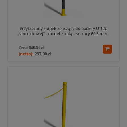
Przykręcany słupek kończący do bariery U-12b
„łańcuchowej“ - model z kulą - śr. rury 60,3 mm -
żółto-czarny
Cena:
365,31 zł
297,00 zł