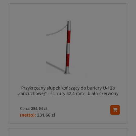
Przykręcany słupek kończący do bariery U-12b
„łańcuchowej“ - śr. rury 42,4 mm - biało-czerwony
Cena:
284,94 zł
231,66 zł