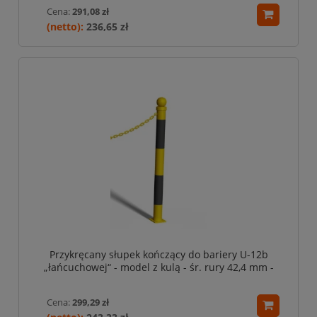
Cena:
291,08 zł
236,65 zł
Przykręcany słupek kończący do bariery U-12b
„łańcuchowej“ - model z kulą - śr. rury 42,4 mm -
żółto-czarny
Cena:
299,29 zł