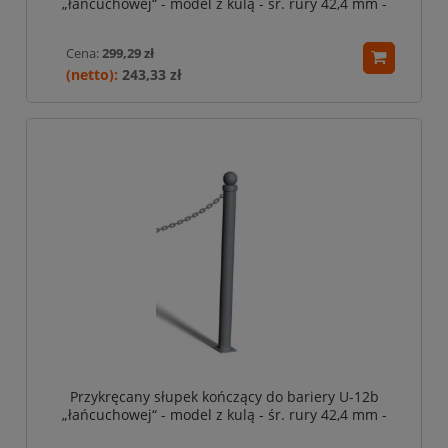
„łańcuchowej“ - model z kulą - śr. rury 42,4 mm -
biało-czerwony
Cena:
299,29 zł
243,33 zł
Przykręcany słupek kończący do bariery U-12b
„łańcuchowej“ - model z kulą - śr. rury 42,4 mm -
szary