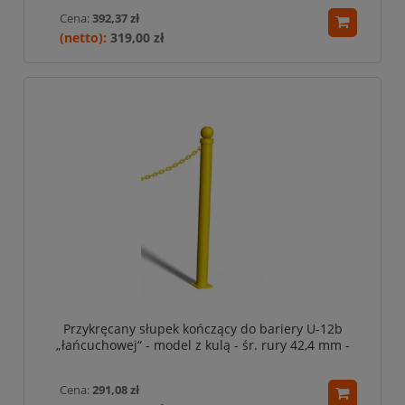
Cena:
392,37 zł
319,00 zł
Przykręcany słupek kończący do bariery U-12b
„łańcuchowej“ - model z kulą - śr. rury 42,4 mm -
żółty
Cena:
291,08 zł