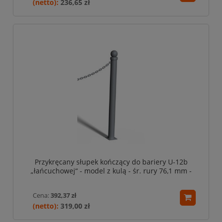
236,65 zł
Przykręcany słupek kończący do bariery U-12b
„łańcuchowej“ - model z kulą - śr. rury 76,1 mm -
szary
Cena:
392,37 zł
319,00 zł