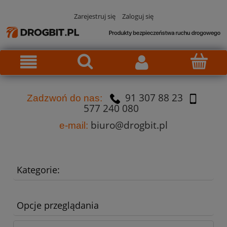
Zarejestruj się
Zaloguj się
91 307 88 23
Za
dzw
oń do nas:
577 240 080
biuro@drogbit.pl
e-mail:
Kategorie:
Opcje przeglądania