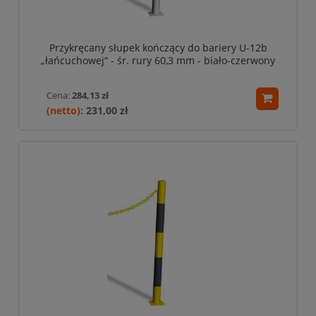
Przykręcany słupek kończący do bariery U-12b
„łańcuchowej“ - śr. rury 60,3 mm - biało-czerwony
Cena:
284,13 zł
231,00 zł