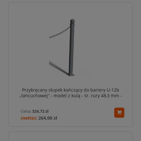
Przykręcany słupek kończący do bariery U-12b
„łańcuchowej“ - model z kulą - śr. rury 48,3 mm -
szary
Cena:
324,72 zł
264,00 zł