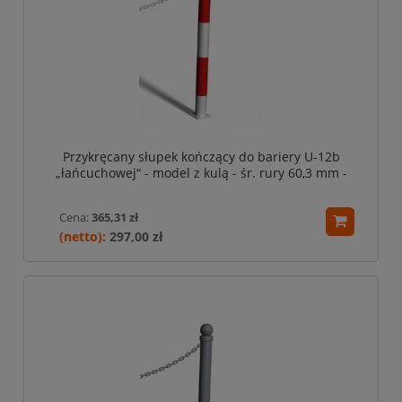
Przykręcany słupek kończący do bariery U-12b
„łańcuchowej“ - model z kulą - śr. rury 60,3 mm -
biało-czerwony
Cena:
365,31 zł
297,00 zł