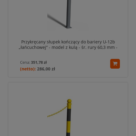
Przykręcany słupek kończący do bariery U-12b
„łańcuchowej“ - model z kulą - śr. rury 60,3 mm -
szary
Cena:
351,78 zł
286,00 zł