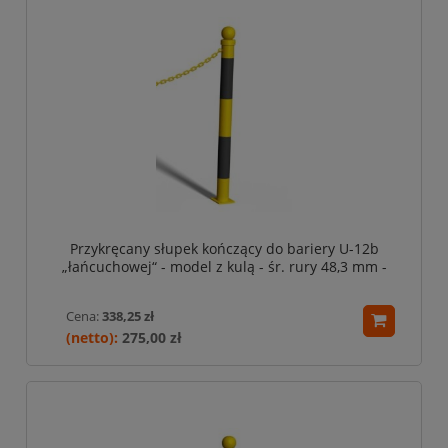
Przykręcany słupek kończący do bariery U-12b
„łańcuchowej“ - model z kulą - śr. rury 48,3 mm -
żółto-czarny
Cena:
338,25 zł
275,00 zł