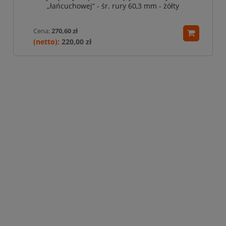
„łańcuchowej“ - śr. rury 60,3 mm - żółty
Cena:
270,60 zł
220,00 zł
Przykręcany słupek kończący do bariery U-12b
„łańcuchowej“ - śr. rury 76,1 mm - biało-czerwony