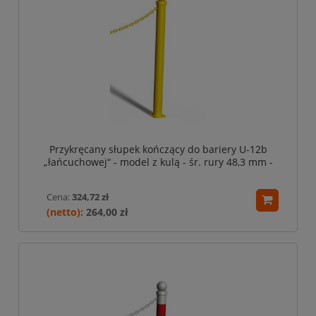
Przykręcany słupek kończący do bariery U-12b
„łańcuchowej“ - model z kulą - śr. rury 48,3 mm -
żółty
Cena:
324,72 zł
264,00 zł