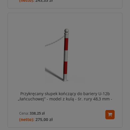
243,33 zł
Przykręcany słupek kończący do bariery U-12b
„łańcuchowej“ - model z kulą - śr. rury 48,3 mm -
biało-czerwony
Cena:
338,25 zł
275,00 zł