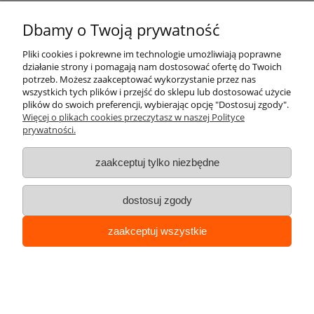
Dbamy o Twoją prywatność
Pliki cookies i pokrewne im technologie umożliwiają poprawne
działanie strony i pomagają nam dostosować ofertę do Twoich
potrzeb. Możesz zaakceptować wykorzystanie przez nas
wszystkich tych plików i przejść do sklepu lub dostosować użycie
plików do swoich preferencji, wybierając opcję "Dostosuj zgody".
Więcej o plikach cookies przeczytasz w naszej Polityce
Słupek kończący do bariery U-12b „łańcuchowej“ -
prywatności.
model z kulą - śr. rury 48,3 mm - żółto-czarny
zaakceptuj tylko niezbędne
Cena:
324,72 zł
264,00 zł
dostosuj zgody
zaakceptuj wszystkie