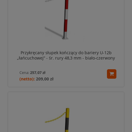
Przykręcany słupek kończący do bariery U-12b
„łańcuchowej“ - śr. rury 48,3 mm - biało-czerwony
Cena:
257,07 zł
209,00 zł