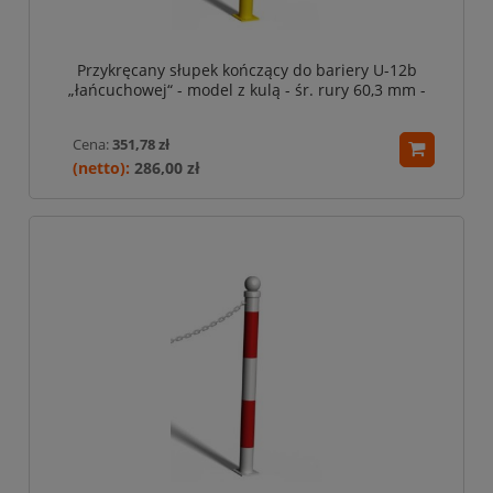
Przykręcany słupek kończący do bariery U-12b
„łańcuchowej“ - model z kulą - śr. rury 60,3 mm -
żółty
Cena:
351,78 zł
286,00 zł