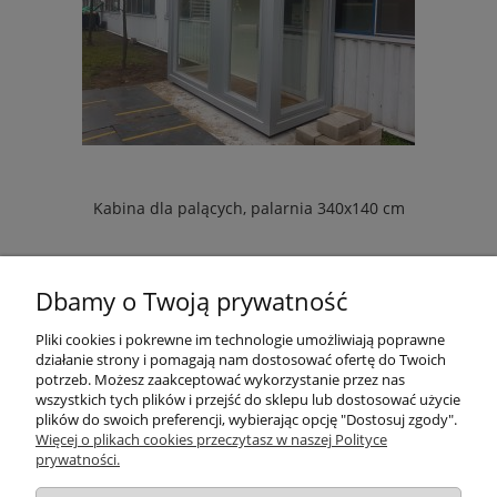
Kabina dla palących, palarnia 340x140 cm
zapytaj o cenę
Dbamy o Twoją prywatność
Pliki cookies i pokrewne im technologie umożliwiają poprawne
działanie strony i pomagają nam dostosować ofertę do Twoich
potrzeb. Możesz zaakceptować wykorzystanie przez nas
wszystkich tych plików i przejść do sklepu lub dostosować użycie
Pomoc
plików do swoich preferencji, wybierając opcję "Dostosuj zgody".
Więcej o plikach cookies przeczytasz w naszej Polityce
prywatności.
Moje konto