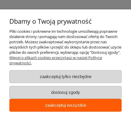
404,63 zł
497,69 zł
Dbamy o Twoją prywatność
Pliki cookies i pokrewne im technologie umożliwiają poprawne
działanie strony i pomagają nam dostosować ofertę do Twoich
potrzeb. Możesz zaakceptować wykorzystanie przez nas
wszystkich tych plików i przejść do sklepu lub dostosować użycie
Pomoc
plików do swoich preferencji, wybierając opcję "Dostosuj zgody".
Więcej o plikach cookies przeczytasz w naszej Polityce
prywatności.
Moje konto
zaakceptuj tylko niezbędne
Płatności i dostawa
dostosuj zgody
Informacje
zaakceptuj wszystkie
O nas
pokaż pełną wersję strony