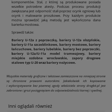
komponentów. Stal, z której są produkowane posiada
wszelkie potrzebne atesty. Podczas procesu produkcji
zwiększana jest odporność stali poprzez ocynk ogniowy lub
ocynk i malowanie proszkowe. Przy każdym produkcie
można sprawdzić jaką metodą jest wykończona dana
barierka mostowa.
Sprawdź także:
Bariery U-12a z poprzeczką
,
bariery U-12a olszyńskie
,
bariery U-11a szczeblinkowe
,
bariery mostowe
,
bariery
łańcuchowe
,
bariery lubelskie
,
bariery bez poprzeczki
,
b
ariery U-12a/U-11a model tramwajowy
,
bariery
miejskie ozdobne wrocławskie
,
zapory drogowe
stalowe typ U-20
oraz
bariery nożycowe
.
Wszystkie materiały graficzne i tekstowe zamieszczone na niniejszej stronie
są chronione prawami autorskimi. Jakiekolwiek ich kopiowanie
i wykorzystywanie bez pisemnej zgody właściciela strony drogbit.pl jest
zabronione i grozi pociągnięciem do odpowiedzialności karnej i cywilnej.
Inni oglądali również