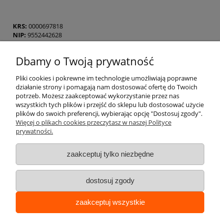
KRS:
0000697818
NIP:
9552442628
REGON:
368240621
Dbamy o Twoją prywatność
Pliki cookies i pokrewne im technologie umożliwiają poprawne
działanie strony i pomagają nam dostosować ofertę do Twoich
potrzeb. Możesz zaakceptować wykorzystanie przez nas
wszystkich tych plików i przejść do sklepu lub dostosować użycie
Pomoc
plików do swoich preferencji, wybierając opcję "Dostosuj zgody".
Więcej o plikach cookies przeczytasz w naszej Polityce
prywatności.
Moje konto
zaakceptuj tylko niezbędne
Płatności i dostawa
dostosuj zgody
Informacje
zaakceptuj wszystkie
O nas