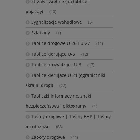
Strzały świetlne (na tablice i
pojazdy)
(10)
Sygnalizacje wahadłowe
(5)
Szlabany
(1)
Tablice drogowe U-26 i U-27
(11)
Tablice kierujące U-6
(12)
Tablice prowadzące U-3
(17)
Tablice kierujące U-21 (ograniczniki
skrajni drogi)
(22)
Tabliczki informacyjne, znaki
bezpieczeństwa i piktogramy
(1)
Taśmy drogowe | Taśmy BHP | Taśmy
montażowe
(88)
Zapory drogowe
(41)