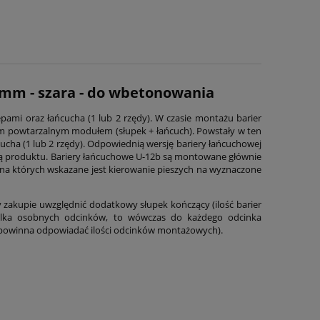
,3 mm - szara - do wbetonowania
epami oraz łańcucha (1 lub 2 rzędy). W czasie montażu barier
ym powtarzalnym modułem (słupek + łańcuch). Powstały w ten
ucha (1 lub 2 rzędy). Odpowiednią wersję bariery łańcuchowej
 ceną produktu. Bariery łańcuchowe U-12b są montowane głównie
, na których wskazane jest kierowanie pieszych na wyznaczone
zakupie uwzględnić dodatkowy słupek kończący (ilość barier
 kilka osobnych odcinków, to wówczas do każdego odcinka
powinna odpowiadać ilości odcinków montażowych).