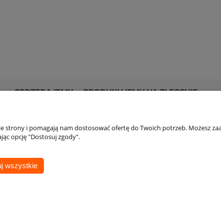
nie strony i pomagają nam dostosować ofertę do Twoich potrzeb. Możesz zaa
Płatności i dostawa
Informacje
jąc opcję "Dostosuj zgody".
Warunki dostawy
Regulamin
Opiekunem produktu jest:
j wszystkie
Ogólne Warunki Sprzedaży
Polityka prywatno
Łukasz Kokos
Pliki cookies
+48 690 998 823
LK@veber.pl
Sklep internetowy Shoper.pl