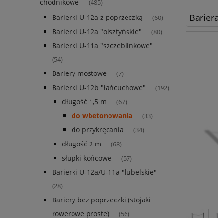
chodnikowe
(485)
Bariera
Barierki U-12a z poprzeczką
(60)
Barierki U-12a "olsztyńskie"
(80)
Barierki U-11a "szczeblinkowe"
(54)
Bariery mostowe
(7)
Barierki U-12b "łańcuchowe"
(192)
długość 1,5 m
(67)
do wbetonowania
(33)
do przykręcania
(34)
długość 2 m
(68)
słupki końcowe
(57)
Barierki U-12a/U-11a "lubelskie"
(28)
Bariery bez poprzeczki (stojaki
rowerowe proste)
(56)