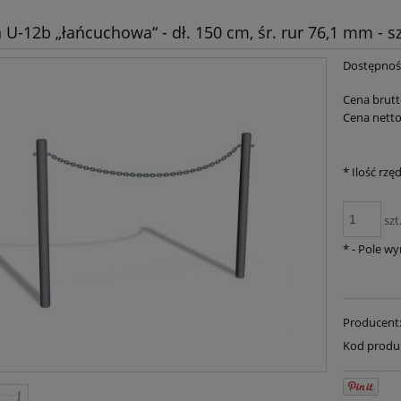
 U-12b „łańcuchowa“ - dł. 150 cm, śr. rur 76,1 mm - s
Dostępnoś
Cena brutt
Cena netto
*
Ilość rzę
szt
*
- Pole w
Producent
Kod produ