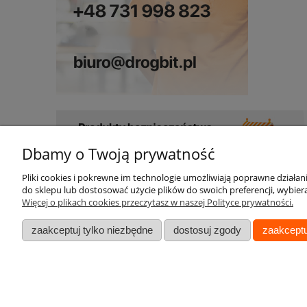
Dbamy o Twoją prywatność
Pliki cookies i pokrewne im technologie umożliwiają poprawne działa
Pomoc
Moje konto
do sklepu lub dostosować użycie plików do swoich preferencji, wybiera
Więcej o plikach cookies przeczytasz w naszej Polityce prywatności.
Kontakt
Twoje zamówienia
zaakceptuj tylko niezbędne
dostosuj zgody
zaakceptu
Bezpieczeństwo (GPSR)
Ustawienia konta
Reklamacje
Przechowalnia
Formularz zwrotu