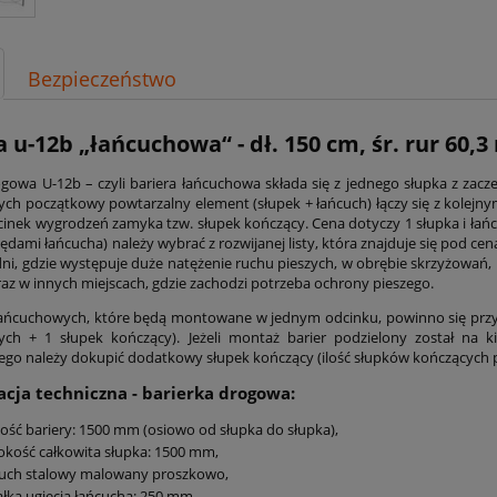
Bezpieczeństwo
a u-12b „łańcuchowa“ - dł. 150 cm, śr. rur 60
ogowa U-12b – czyli bariera łańcuchowa składa się z jednego słupka z zacz
ch początkowy powtarzalny element (słupek + łańcuch) łączy się z kolejn
inek wygrodzeń zamyka tzw. słupek kończący. Cena dotyczy 1 słupka i łańc
 rzędami łańcucha) należy wybrać z rozwijanej listy, która znajduje się pod
dni, gdzie występuje duże natężenie ruchu pieszych, w obrębie skrzyżowań
oraz w innych miejscach, gdzie zachodzi potrzeba ochrony pieszego.
łańcuchowych, które będą montowane w jednym odcinku, powinno się przy 
ych + 1 słupek kończący). Jeżeli montaż barier podzielony został na
o należy dokupić dodatkowy słupek kończący (ilość słupków kończących 
acja techniczna - barierka drogowa:
ość bariery:
1500 mm (osiowo od słupka do słupka)
,
kość całkowita słupka: 1500 mm,
cuch stalowy malowany proszkowo
,
ałka ugięcia łańcucha: 250 mm,