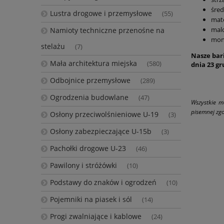
śred
Lustra drogowe i przemysłowe
(55)
mate
malo
Namioty techniczne przenośne na
mon
stelażu
(7)
Nasze bari
Mała architektura miejska
(580)
dnia 23 gr
Odbojnice przemysłowe
(289)
Ogrodzenia budowlane
(47)
Wszystkie m
pisemnej zgo
Osłony przeciwolśnieniowe U-19
(3)
Osłony zabezpieczające U-15b
(3)
Pachołki drogowe U-23
(46)
Pawilony i stróżówki
(10)
Podstawy do znaków i ogrodzeń
(10)
Pojemniki na piasek i sól
(14)
Progi zwalniające i kablowe
(24)