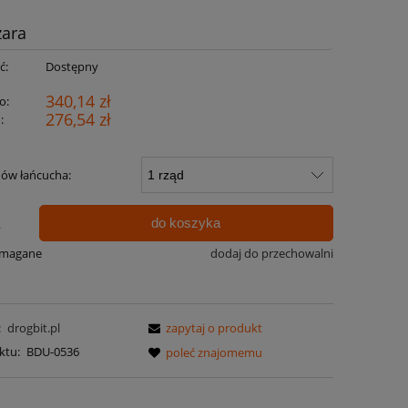
zara
ć:
Dostępny
340,14 zł
o:
276,54 zł
:
dów łańcucha:
do koszyka
.
ymagane
dodaj do przechowalni
:
drogbit.pl
zapytaj o produkt
ktu:
BDU-0536
poleć znajomemu