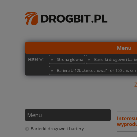
Menu
»
»
Jesteś w:
Strona główna
Barierki drogowe i bar
»
Bariera U-12b „łańcuchowa“ - dł. 150 cm, śr. 
Menu
Interes
wyprodu
Barierki drogowe i bariery