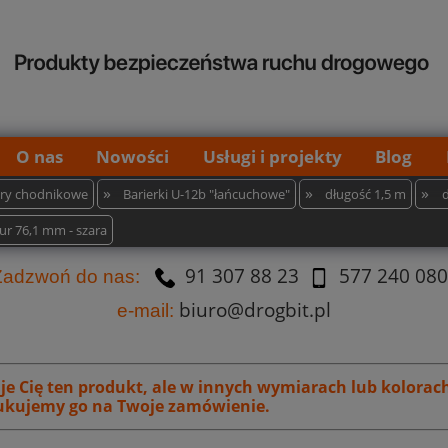
O nas
Nowości
Usługi i projekty
Blog
»
»
»
iery chodnikowe
Barierki U-12b "łańcuchowe"
długość 1,5 m
rur 76,1 mm - szara
91 307 88 23
577 240 080
Za
dzw
oń do nas:
biuro@drogbit.pl
e-mail:
uje Cię ten produkt, ale w innych wymiarach lub kolorac
kujemy go na Twoje zamówienie.