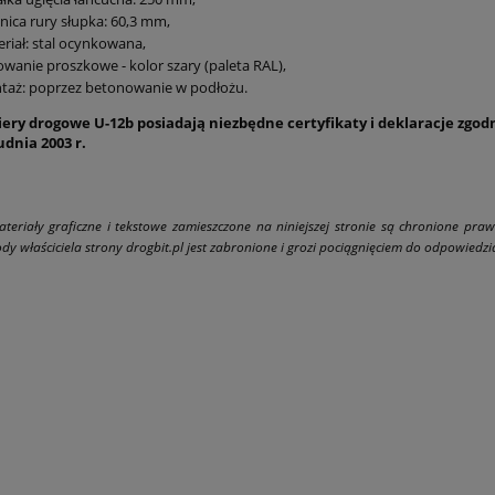
nica rury słupka:
60,3 mm,
riał: stal ocynkowana,
wanie proszkowe - kolor szary
(paleta RAL),
taż: poprzez betonowanie w podłożu.
ery drogowe U-12b posiadają niezbędne certyfikaty i deklaracje zgodno
udnia 2003 r.
ateriały graficzne i tekstowe zamieszczone na niniejszej stronie są chronione pra
dy właściciela strony drogbit.pl jest zabronione i grozi pociągnięciem do odpowiedzial