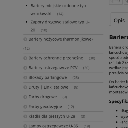
Bariery miejskie ozdobne typ
wrocławski
(14)
Opis
Zapory drogowe stalowe typ U-
20
(10)
Barier
Bariery nożycowe (harmonijkowe)
Bariera dr
(12)
łańcuchowy
sposób odc
Bariery ochronne przenośne
(30)
(z 1 lub 2
Bariery ostrzegawcze PCV
wzdłuż jez
(30)
przejścia 
Blokady parkingowe
(23)
Do barier 
Druty | Linki stalowe
łańcuchow
(8)
montażoweg
Farby drogowe
(9)
Specyfik
Farby geodezyjne
(12)
dług
Kładki dla pieszych U-28
wyso
(3)
łań
Lampy ostrzegawcze U-35
(19)
strz