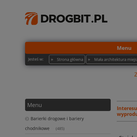
Menu
»
»
Jesteś w:
Strona główna
Mała architektura miej
Menu
Interes
wyprodu
Barierki drogowe i bariery
chodnikowe
(485)