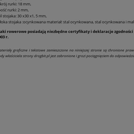
krój rurki: 18 mm,
ość rurki: 2 mm,
il stojaka: 30 x30 x1, 5 mm,
oka stojaka :ocynkowana materiał: stal ocynkowana, stal ocynkowana i mal
aki rowerowe posiadają niezbędne certyfikaty i deklaracje zgodności z
03 r.
ateriały graficzne i tekstowe zamieszczone na niniejszej stronie są chronione pra
dy właściciela strony drogbit.pl jest zabronione i grozi pociągnięciem do odpowiedzial