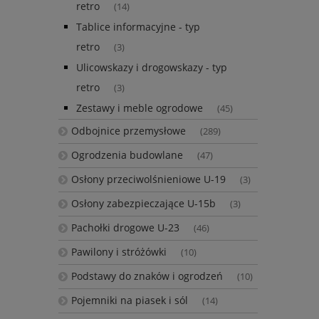
retro
(14)
Tablice informacyjne - typ
retro
(3)
Ulicowskazy i drogowskazy - typ
retro
(3)
Zestawy i meble ogrodowe
(45)
Odbojnice przemysłowe
(289)
Ogrodzenia budowlane
(47)
Osłony przeciwolśnieniowe U-19
(3)
Osłony zabezpieczające U-15b
(3)
Pachołki drogowe U-23
(46)
Pawilony i stróżówki
(10)
Podstawy do znaków i ogrodzeń
(10)
Pojemniki na piasek i sól
(14)