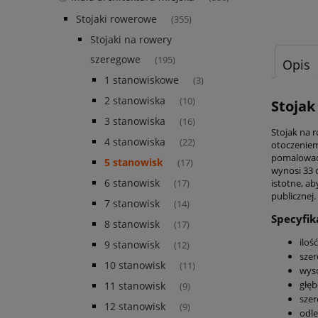
Stojaki rowerowe
(355)
Stojaki na rowery
szeregowe
(195)
Opis
1 stanowiskowe
(3)
2 stanowiska
(10)
Stojak
3 stanowiska
(16)
Stojak na 
4 stanowiska
(22)
otoczeniem
pomalować 
5 stanowisk
(17)
wynosi 33 
6 stanowisk
istotne, a
(17)
publicznej.
7 stanowisk
(14)
Specyfik
8 stanowisk
(17)
iloś
9 stanowisk
(12)
szer
10 stanowisk
(11)
wyso
głęb
11 stanowisk
(9)
szer
12 stanowisk
(9)
odle