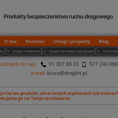
O nas
Nowości
Usługi i projekty
Blog
»
»
»
ska
Stojaki rowerowe
Stojaki na rowery szeregowe
5 stanow
91 307 88 23
577 240 080
Za
dzw
oń do nas:
biuro@drogbit.pl
e-mail:
uje Cię ten produkt, ale w innych wymiarach lub kolorac
kujemy go na Twoje zamówienie.