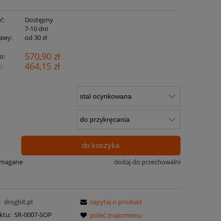
ć:
Dostępny
:
7-10 dni
awy:
od 30 zł
570,90 zł
o:
464,15 zł
:
do koszyka
.
ymagane
dodaj do przechowalni
:
drogbit.pl
zapytaj o produkt
ktu:
SR-0007-SOP
poleć znajomemu