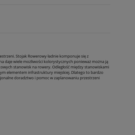
zestrzeni. Stojak Rowerowy ładnie komponuje się z
na daje wiele możliwości kolorystycznych ponieważ można ją
towych stanowisk na rowery. Odległość między stanowiskami
ym elementem infrastruktury miejskiej. Dlatego to bardzo
sjonalne doradztwo i pomoc w zaplanowaniu przestrzeni