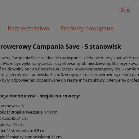
Bezpieczeństwo
Produkty powiązane
 rowerowy Campania Save - 5 stanowisk
rowery Campania Save to idealne rozwiązanie, kiedy nie mamy zbyt wiele pr
. Może być wykonany ze stali ocynkowanej lub nierdzewnej. Stal ocynkowa
na dowolny odcień z palety RAL. Stojak rowerowy szeregowy ma 5 komfor
cm, a szerokość stanowiska 6 cm. Szeregowe stojaki rowerowe są nieodłączn
by były odpowiednio dopasowane do reszty infrastruktury. Oferujemy profe
acja techniczna - stojak na rowery:
ć stanowisk: 5,
okość stojaka/wieszaka: 144 cm,
kość:42-51 cm,
okość: 54 cm,
okość stanowiska: 6,5 cm,
głość między stanowiskami 33 cm,