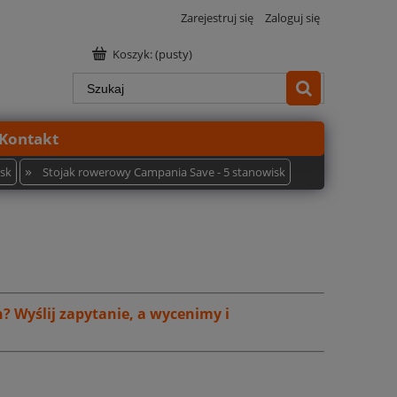
Zarejestruj się
Zaloguj się
Koszyk:
(pusty)
Kontakt
»
isk
Stojak rowerowy Campania Save - 5 stanowisk
h?
Wyślij zapytanie, a wycenimy i