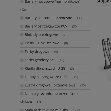
Stojak
Bariery nożycowe (harmonijkowe)
(12)
Bariery ochronne przenośne
(30)
Bariery ostrzegawcze PCV
(30)
Blokady parkingowe
(23)
Druty | Linki stalowe
(8)
Farby drogowe
(9)
Farby geodezyjne
(12)
Kładki dla pieszych U-28
(3)
Lampy ostrzegawcze U-35
(19)
Lustra drogowe i przemysłowe
(55)
Namioty techniczne przenośne na
stelażu
(7)
Mała architektura miejska
(580)