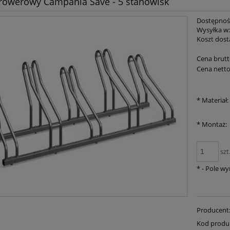
 rowerowy Campania Save - 5 stanowisk
Dostępnoś
Wysyłka w
Koszt dost
Cena brutt
Cena netto
*
Materiał:
*
Montaż:
szt
*
- Pole w
Producent
Kod produ