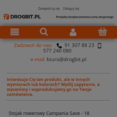
Zarejestruj się
Zaloguj się
91 307 88 23
Za
dzw
oń do nas:
577 240 080
biuro@drogbit.pl
e-mail:
Interesuje Cię ten produkt, ale w innych
wymiarach lub kolorach?
Wyślij zapytanie, a
wycenimy i wyprodukujemy go na Twoje
zamówienie.
Stojak rowerowy Campania Save - 18