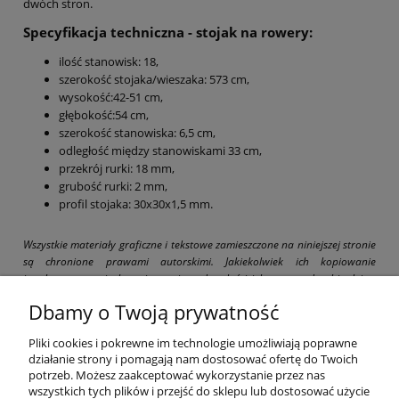
dwóch stron.
Specyfikacja techniczna - stojak na rowery:
ilość stanowisk: 18,
szerokość stojaka/wieszaka: 573 cm,
wysokość:42-51 cm,
głębokość:54 cm,
szerokość stanowiska: 6,5 cm,
odległość między stanowiskami 33 cm,
przekrój rurki: 18 mm,
grubość rurki: 2 mm,
profil stojaka: 30x30x1,5 mm.
Wszystkie materiały graficzne i tekstowe zamieszczone na niniejszej stronie
są chronione prawami autorskimi. Jakiekolwiek ich kopiowanie
i wykorzystywanie bez pisemnej zgody właściciela strony drogbit.pl jest
zabronione i grozi pociągnięciem do odpowiedzialności karnej i cywilnej.
Dbamy o Twoją prywatność
Pliki cookies i pokrewne im technologie umożliwiają poprawne
działanie strony i pomagają nam dostosować ofertę do Twoich
potrzeb. Możesz zaakceptować wykorzystanie przez nas
wszystkich tych plików i przejść do sklepu lub dostosować użycie