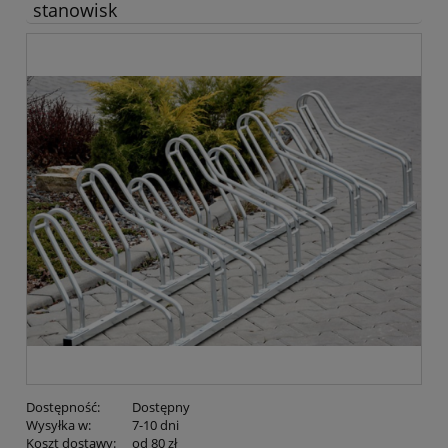
stanowisk
Dostępność:
Dostępny
Wysyłka w:
7-10 dni
Koszt dostawy:
od 80 zł