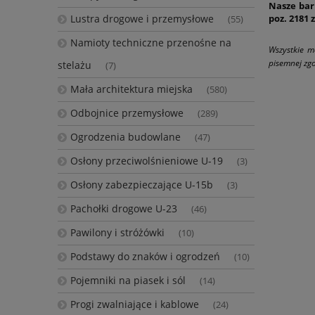
Nasze bar
Lustra drogowe i przemysłowe
poz. 2181 
(55)
Namioty techniczne przenośne na
Wszystkie m
pisemnej zgo
stelażu
(7)
Mała architektura miejska
(580)
Odbojnice przemysłowe
(289)
Ogrodzenia budowlane
(47)
Osłony przeciwolśnieniowe U-19
(3)
Osłony zabezpieczające U-15b
(3)
Pachołki drogowe U-23
(46)
Pawilony i stróżówki
(10)
Podstawy do znaków i ogrodzeń
(10)
Pojemniki na piasek i sól
(14)
Progi zwalniające i kablowe
(24)