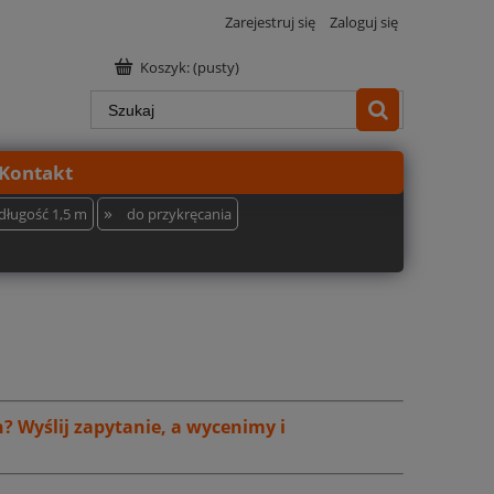
Zarejestruj się
Zaloguj się
Koszyk:
(pusty)
Kontakt
»
długość 1,5 m
do przykręcania
h?
Wyślij zapytanie, a wycenimy i