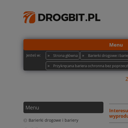
Menu
»
»
Jesteś w:
Strona główna
Barierki drogowe i bar
»
Przykręcana bariera ochronna bez poprzeczki
Menu
Interes
wyprodu
Barierki drogowe i bariery