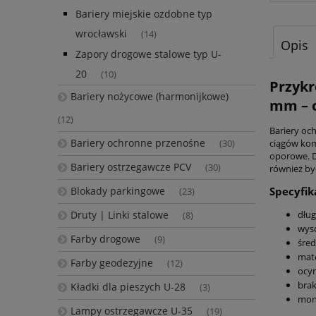
Bariery miejskie ozdobne typ
wrocławski
(14)
Opis
Zapory drogowe stalowe typ U-
20
(10)
Przykr
Bariery nożycowe (harmonijkowe)
mm – 
(12)
Bariery oc
Bariery ochronne przenośne
ciągów kom
(30)
oporowe. D
Bariery ostrzegawcze PCV
(30)
również by
Blokady parkingowe
Specyfik
(23)
Druty | Linki stalowe
dług
(8)
wyso
Farby drogowe
(9)
śred
mate
Farby geodezyjne
(12)
ocy
bra
Kładki dla pieszych U-28
(3)
mont
Lampy ostrzegawcze U-35
(19)