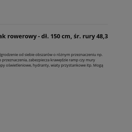
k rowerowy - dł. 150 cm, śr. rury 48,3
odgrodzenie od siebie obszarów o różnym przeznaczeniu np.
o przeznaczenia, zabezpiecza krawędzie ramp czy mury
łupy oświetleniowe, hydranty, wiaty przystankowe itp. Mogą