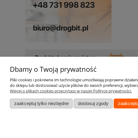
Dbamy o Twoją prywatność
Pliki cookies i pokrewne im technologie umożliwiają poprawne działa
Pomoc
Moje konto
do sklepu lub dostosować użycie plików do swoich preferencji, wybiera
Więcej o plikach cookies przeczytasz w naszej Polityce prywatności.
Kontakt
Twoje zamówienia
zaakceptuj tylko niezbędne
dostosuj zgody
zaakceptu
Bezpieczeństwo (GPSR)
Ustawienia konta
Reklamacje
Przechowalnia
Formularz zwrotu