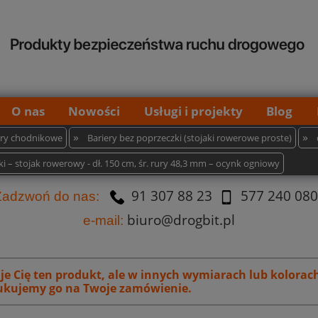
O nas
Nowości
Usługi i projekty
Blog
»
»
iery chodnikowe
Bariery bez poprzeczki (stojaki rowerowe proste)
 – stojak rowerowy - dł. 150 cm, śr. rury 48,3 mm – ocynk ogniowy
91 307 88 23
577 240 080
Za
dzw
oń do nas:
biuro@drogbit.pl
e-mail:
uje Cię ten produkt, ale w innych wymiarach lub kolorac
kujemy go na Twoje zamówienie.