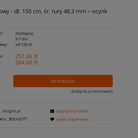
wy - dł. 150 cm, śr. rury 48,3 mm – ocynk
ć:
Dostępny
:
5-7 dni
awy:
od 150 zł
251,66 zł
o:
204,60 zł
:
do koszyka
.
dodaj do przechowalni
:
drogbit.pl
zapytaj o produkt
ktu:
BDU-0277
poleć znajomemu