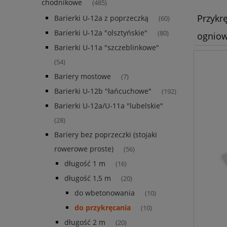
chodnikowe
(485)
Przykr
Barierki U-12a z poprzeczką
(60)
Barierki U-12a "olsztyńskie"
(80)
ognio
Barierki U-11a "szczeblinkowe"
(54)
Bariery mostowe
(7)
Barierki U-12b "łańcuchowe"
(192)
Barierki U-12a/U-11a "lubelskie"
(28)
Bariery bez poprzeczki (stojaki
rowerowe proste)
(56)
długość 1 m
(16)
długość 1,5 m
(20)
do wbetonowania
(10)
do przykręcania
(10)
długość 2 m
(20)