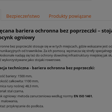
Bezpieczeństwo
Produkty powiązane
ęcana bariera ochronna bez poprzeczki – stoja
ocynk ogniowy
hronne bez poprzeczki stosuje się w w tych miejscach, gdzie wskazane jest 
unikacyjnych od trawników. Za ich pomocą wyznacza się strefy specjalneg
oskonale nadają się też do ochrony dowolnej infrastruktury miejskiej jak s
ć wykorzystywane jako stojaki rowerowe.
acja techniczna - bariera ochronna bez poprzeczki:
ość bariery: 1500 mm,
kość całkowita: 1100 mm,
nica rury nośnej:
48,3 mm,
riał: stal czarna,
nk ogniowy: metoda zanurzeniowa według normy
EN ISO 1461
,
k malowania,
aż: przykręcanie do podłoża.