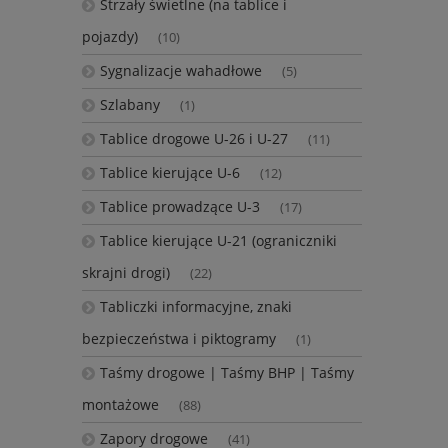
Strzały świetlne (na tablice i
pojazdy)
(10)
Sygnalizacje wahadłowe
(5)
Szlabany
(1)
Tablice drogowe U-26 i U-27
(11)
Tablice kierujące U-6
(12)
Tablice prowadzące U-3
(17)
Tablice kierujące U-21 (ograniczniki
skrajni drogi)
(22)
Tabliczki informacyjne, znaki
bezpieczeństwa i piktogramy
(1)
Taśmy drogowe | Taśmy BHP | Taśmy
montażowe
(88)
Zapory drogowe
(41)