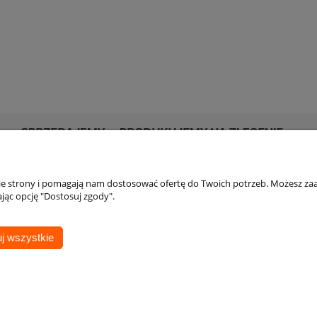
nie strony i pomagają nam dostosować ofertę do Twoich potrzeb. Możesz zaa
Płatności i dostawa
Informacje
jąc opcję "Dostosuj zgody".
Warunki dostawy
Regulamin
Opiekunem produktu jest:
j wszystkie
Ogólne Warunki Sprzedaży
Polityka prywatno
Łukasz Kokos
Pliki cookies
+48 690 998 823
LK@veber.pl
Sklep internetowy Shoper.pl