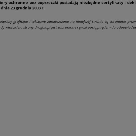
iery ochronne bez poprzeczki posiadają niezbędne certyfikaty i dekl
z dnia 23 grudnia 2003 r.
ateriały graficzne i tekstowe zamieszczone na niniejszej stronie są chronione pra
dy właściciela strony drogbit.pl jest zabronione i grozi pociągnięciem do odpowiedzial