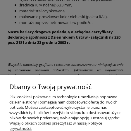
średnica rury nośnej:
60,3 mm,
materiał: stal ocynkowana,
malowanie proszkowe: kolor niebieski (paleta RAL),
montaż: poprzez betonowanie w podłożu.
Nasze bariery drogowe posiadają niezbędne certyfikaty i
deklaracje zgodności z Dziennikiem Ustaw - załącznik nr 220
poz. 2181 z dnia 23 grudnia 2003 r.
Wszystkie materiały graficzne i tekstowe zamieszczone na niniejszej stronie
są chronione prawami autorskimi. Jakiekolwiek ich kopiowanie
i wykorzystywanie bez pisemnej zgody właściciela strony drogbit.pl jest
zabronione i grozi pociągnięciem do odpowiedzialności karnej i cywilnej.
Dbamy o Twoją prywatność
Pliki cookies i pokrewne im technologie umożliwiają poprawne
działanie strony i pomagają nam dostosować ofertę do Twoich
potrzeb. Możesz zaakceptować wykorzystanie przez nas
wszystkich tych plików i przejść do sklepu lub dostosować użycie
Pomoc
plików do swoich preferencji, wybierając opcję "Dostosuj zgody".
Więcej o plikach cookies przeczytasz w naszej Polityce
prywatności.