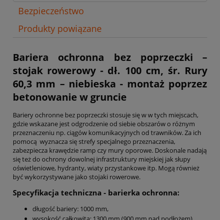
Bezpieczeństwo
Produkty powiązane
Bariera ochronna bez poprzeczki –
stojak rowerowy - dł. 100 cm, śr. Rury
60,3 mm – niebieska - montaż poprzez
betonowanie w gruncie
Bariery ochronne bez poprzeczki stosuje się w w tych miejscach,
gdzie wskazane jest odgrodzenie od siebie obszarów o różnym
przeznaczeniu np. ciągów komunikacyjnych od trawników. Za ich
pomocą wyznacza się strefy specjalnego przeznaczenia,
zabezpiecza krawędzie ramp czy mury oporowe. Doskonale nadają
się też do ochrony dowolnej infrastruktury miejskiej jak słupy
oświetleniowe, hydranty, wiaty przystankowe itp. Mogą również
być wykorzystywane jako stojaki rowerowe.
Specyfikacja techniczna - barierka ochronna:
długość bariery: 1000 mm,
wysokość całkowita: 1300 mm (900 mm nad podłożem),