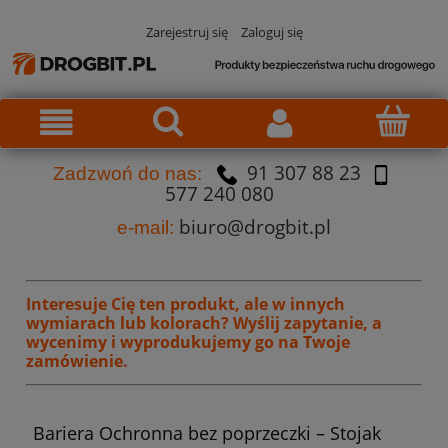
Zarejestruj się
Zaloguj się
91 307 88 23
Za
dzw
oń do nas:
577 240 080
biuro@drogbit.pl
e-mail:
Interesuje Cię ten produkt, ale w innych
wymiarach lub kolorach?
Wyślij zapytanie, a
wycenimy i wyprodukujemy go na Twoje
zamówienie.
Bariera Ochronna bez poprzeczki – Stojak