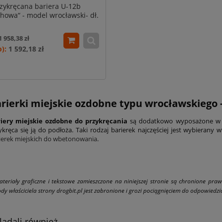
zykręcana bariera U-12b
howa“ - model wrocławski- dł.
m, śr. rur 76,1 mm - czarna
1 958,38 zł
1 592,18 zł
rierki miejskie ozdobne typu wrocławskiego 
iery miejskie ozdobne do przykręcania
są dodatkowo wyposażone w
ykręca się ją do podłoża. Taki rodzaj barierek najczęściej jest wybierany
ierek miejskich do wbetonowania
.
ateriały graficzne i tekstowe zamieszczone na niniejszej stronie są chronione pra
dy właściciela strony drogbit.pl jest zabronione i grozi pociągnięciem do odpowiedzial
lądali również