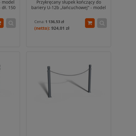
- model
Przykręcany słupek kończący do
 dł. 150
bariery U-12b „łańcuchowej“ - model
wrocławski - śr. rury 76,1 mm -
czarny / grafitowy / szary
Cena:
1 136,53 zł
924,01 zł