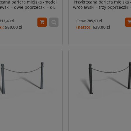
ęcana bariera miejska -model
Przykręcana bariera miejska 
awski – dwie poprzeczki – dł.
wrocławski – trzy poprzeczki –
150 cm
cm
713,40 zł
Cena:
785,97 zł
580,00 zł
639,00 zł