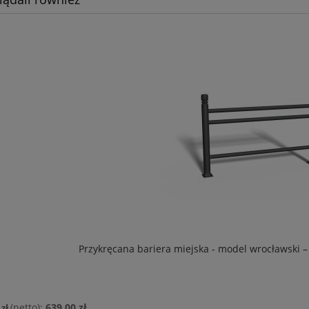
Przykręcana bariera miejska - model wrocławski – 
639,00 zł
 zł