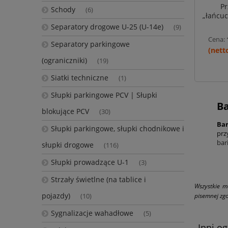
Pr
Schody
(6)
„łańcuc
200 c
Separatory drogowe U-25 (U-14e)
(9)
Cena:
Separatory parkingowe
(ograniczniki)
(19)
Siatki techniczne
(1)
Słupki parkingowe PCV | Słupki
Ba
blokujące PCV
(30)
Bar
Słupki parkingowe, słupki chodnikowe i
prz
bar
słupki drogowe
(116)
Słupki prowadzące U-1
(3)
Strzały świetlne (na tablice i
Wszystkie m
pojazdy)
pisemnej zgo
(10)
Sygnalizacje wahadłowe
(5)
Inni og