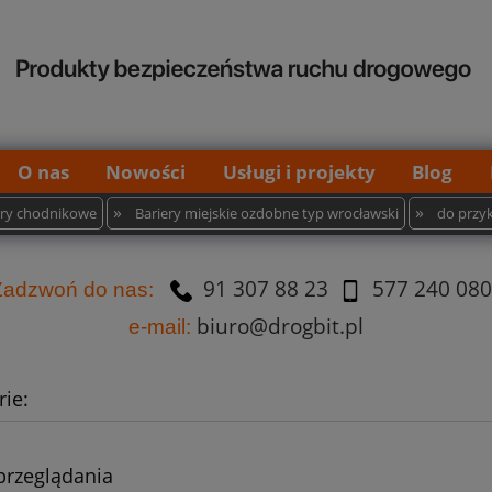
O nas
Nowości
Usługi i projekty
Blog
»
»
iery chodnikowe
Bariery miejskie ozdobne typ wrocławski
do przy
91 307 88 23
577 240 080
Za
dzw
oń do nas:
biuro@drogbit.pl
e-mail:
ie:
przeglądania