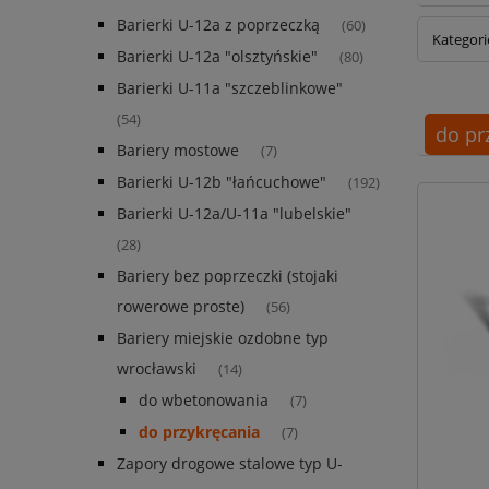
Barierki U-12a z poprzeczką
(60)
Kategori
Barierki U-12a "olsztyńskie"
(80)
Barierki U-11a "szczeblinkowe"
(54)
do pr
Bariery mostowe
(7)
Barierki U-12b "łańcuchowe"
(192)
Barierki U-12a/U-11a "lubelskie"
(28)
Bariery bez poprzeczki (stojaki
rowerowe proste)
(56)
Bariery miejskie ozdobne typ
wrocławski
(14)
do wbetonowania
(7)
do przykręcania
(7)
Zapory drogowe stalowe typ U-