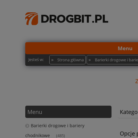
Menu
»
»
Jesteś w:
Strona główna
Barierki drogowe i bar
Menu
Kategor
Barierki drogowe i bariery
Opcje 
chodnikowe
(485)