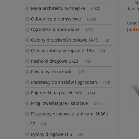
Pr
Mała architektura miejska
„łańc
(580)
dł. 15
Odbojnice przemysłowe
(289)
Cena:
Ogrodzenia budowlane
(47)
Osłony przeciwolśnieniowe U-19
(3)
Osłony zabezpieczające U-15b
(3)
Pachołki drogowe U-23
(46)
Pawilony i stróżówki
(10)
Podstawy do znaków i ogrodzeń
(10)
Pojemniki na piasek i sól
(14)
Progi zwalniające i kablowe
(24)
Przyczepy drogowe z tablicami U-26 i
U-27
(6)
Pylony drogowe U-5
(3)