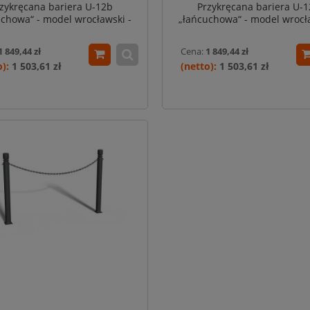
zykręcana bariera U-12b
Przykręcana bariera U-
uchowa“ - model wrocławski -
„łańcuchowa“ - model wrocła
0 cm, śr. rur 76,1 mm - szara
dł. 150 cm, śr. rur 76,1 mm -
1 849,44 zł
Cena:
1 849,44 zł
1 503,61 zł
1 503,61 zł