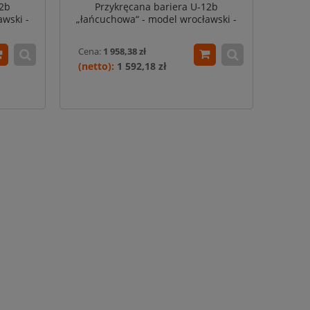
12b
Przykręcana bariera U-12b
wski -
„łańcuchowa“ - model wrocławski -
 czarna
dł. 200 cm, śr. rur 76,1 mm - szara
Cena:
1 958,38 zł
1 592,18 zł