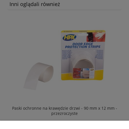
Inni oglądali również
Paski ochronne na krawędzie drzwi - 90 mm x 12 mm -
przezroczyste