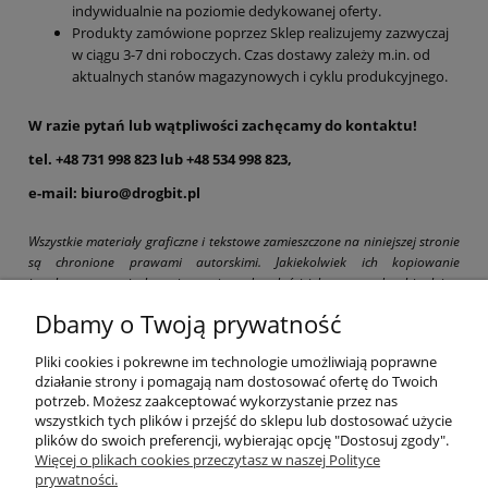
indywidualnie na poziomie dedykowanej oferty.
Produkty zamówione poprzez Sklep realizujemy zazwyczaj
w ciągu 3-7 dni roboczych. Czas dostawy zależy m.in. od
aktualnych stanów magazynowych i cyklu produkcyjnego.
W razie pytań lub wątpliwości zachęcamy do kontaktu!
tel.
+48 731 998 823
lub
+48
534 998 823
,
e-mail:
biuro@drogbit.pl
Wszystkie materiały graficzne i tekstowe zamieszczone na niniejszej stronie
są chronione prawami autorskimi. Jakiekolwiek ich kopiowanie
i wykorzystywanie bez pisemnej zgody właściciela strony drogbit.pl jest
zabronione i grozi pociągnięciem do odpowiedzialności karnej i cywilnej.
Dbamy o Twoją prywatność
Pliki cookies i pokrewne im technologie umożliwiają poprawne
działanie strony i pomagają nam dostosować ofertę do Twoich
potrzeb. Możesz zaakceptować wykorzystanie przez nas
wszystkich tych plików i przejść do sklepu lub dostosować użycie
Pomoc
plików do swoich preferencji, wybierając opcję "Dostosuj zgody".
Więcej o plikach cookies przeczytasz w naszej Polityce
prywatności.