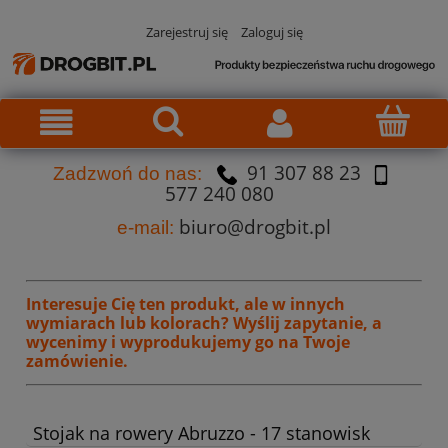
Zarejestruj się
Zaloguj się
91 307 88 23
Za
dzw
oń do nas:
577 240 080
biuro@drogbit.pl
e-mail:
Interesuje Cię ten produkt, ale w innych
wymiarach lub kolorach?
Wyślij zapytanie, a
wycenimy i wyprodukujemy go na Twoje
zamówienie.
Stojak na rowery Abruzzo - 17 stanowisk