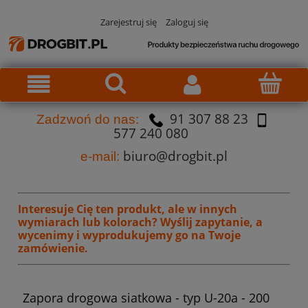
Zarejestruj się
Zaloguj się
91 307 88 23
Za
dzw
oń do nas:
577 240 080
biuro@drogbit.pl
e-mail:
Interesuje Cię ten produkt, ale w innych
wymiarach lub kolorach?
Wyślij zapytanie, a
wycenimy i wyprodukujemy go na Twoje
zamówienie.
Zapora drogowa siatkowa - typ U-20a - 200