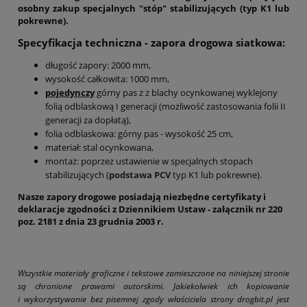
osobny zakup specjalnych "stóp" stabilizujących (typ K1 lub
pokrewne).
Specyfikacja techniczna - zapora drogowa siatkowa:
długość zapory: 2000 mm,
wysokość całkowita: 1000 mm,
pojedynczy
górny pas z z blachy ocynkowanej wyklejony
folią odblaskową I generacji (możliwość zastosowania folii II
generacji za dopłatą),
folia odblaskowa: górny pas - wysokość 25 cm,
materiał: stal ocynkowana,
montaż: poprzez ustawienie w specjalnych stopach
stabilizujących (
podstawa PCV
typ K1 lub pokrewne).
Nasze zapory drogowe posiadają niezbędne certyfikaty i
deklaracje zgodności z Dziennikiem Ustaw - załącznik nr 220
poz. 2181 z dnia 23 grudnia 2003 r.
Wszystkie materiały graficzne i tekstowe zamieszczone na niniejszej stronie
są chronione prawami autorskimi. Jakiekolwiek ich kopiowanie
i wykorzystywanie bez pisemnej zgody właściciela strony drogbit.pl jest