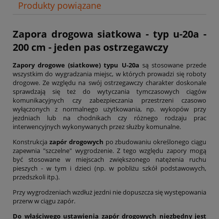
Produkty powiązane
Zapora drogowa siatkowa - typ u-20a -
200 cm - jeden pas ostrzegawczy
Zapory drogowe (siatkowe) typu U-20a
są stosowane przede
wszystkim do wygradzania miejsc, w których prowadzi się roboty
drogowe. Ze względu na swój ostrzegawczy charakter doskonale
sprawdzają się też do wytyczania tymczasowych ciągów
komunikacyjnych czy zabezpieczania przestrzeni czasowo
wyłączonych z normalnego użytkowania, np. wykopów przy
jezdniach lub na chodnikach czy różnego rodzaju prac
interwencyjnych wykonywanych przez służby komunalne.
Konstrukcja
zapór drogowych
po zbudowaniu określonego ciągu
zapewnia "szczelne" wygrodzenie. Z tego względu zapory mogą
być stosowane w miejscach zwiększonego natężenia ruchu
pieszych - w tym i dzieci (np. w pobliżu szkół podstawowych,
przedszkoli itp.).
Przy wygrodzeniach wzdłuż jezdni nie dopuszcza się występowania
przerw w ciągu zapór.
Do właściwego ustawienia zapór drogowych niezbędny jest