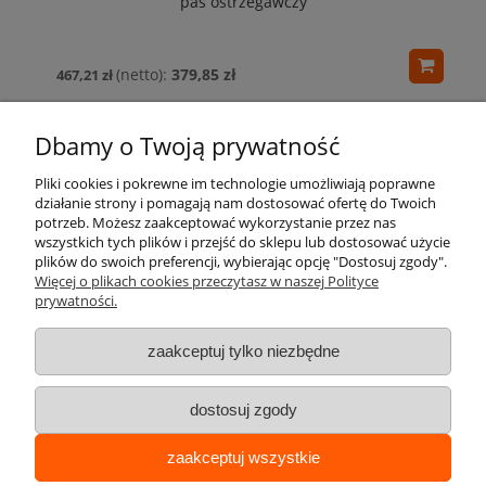
pas ostrzegawczy
379,85 zł
467,21 zł
Dbamy o Twoją prywatność
Pliki cookies i pokrewne im technologie umożliwiają poprawne
działanie strony i pomagają nam dostosować ofertę do Twoich
potrzeb. Możesz zaakceptować wykorzystanie przez nas
wszystkich tych plików i przejść do sklepu lub dostosować użycie
Pomoc
plików do swoich preferencji, wybierając opcję "Dostosuj zgody".
Więcej o plikach cookies przeczytasz w naszej Polityce
prywatności.
Moje konto
zaakceptuj tylko niezbędne
Płatności i dostawa
dostosuj zgody
Informacje
Opiekunem produktu jest:
zaakceptuj wszystkie
Paulina Radziejewska
O nas