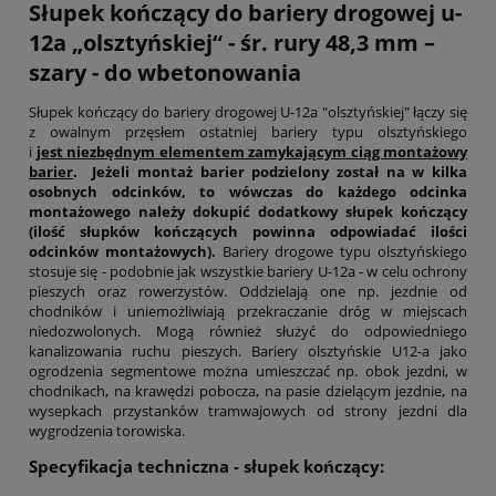
Słupek kończący do bariery drogowej u-
12a „olsztyńskiej“ - śr. rury 48,3 mm –
szary - do wbetonowania
Słupek kończący do bariery drogowej U-12a "olsztyńskiej" łączy się
z owalnym przęsłem ostatniej bariery typu olsztyńskiego
i
jest niezbędnym elementem zamykającym ciąg montażowy
barier
.
Jeżeli montaż barier podzielony został na w kilka
osobnych odcinków, to wówczas do każdego odcinka
montażowego należy dokupić dodatkowy słupek kończący
(ilość słupków kończących powinna odpowiadać ilości
odcinków montażowych).
Bariery drogowe typu olsztyńskiego
stosuje się - podobnie jak wszystkie bariery U-12a - w celu ochrony
pieszych oraz rowerzystów. Oddzielają one np. jezdnie od
chodników i uniemożliwiają przekraczanie dróg w miejscach
niedozwolonych. Mogą również służyć do odpowiedniego
kanalizowania ruchu pieszych. Bariery olsztyńskie U12-a jako
ogrodzenia segmentowe można umieszczać np. obok jezdni, w
chodnikach, na krawędzi pobocza, na pasie dzielącym jezdnie, na
wysepkach przystanków tramwajowych od strony jezdni dla
wygrodzenia torowiska.
Specyfikacja techniczna - słupek kończący: