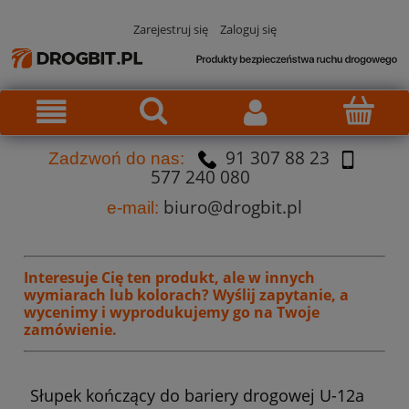
Zarejestruj się
Zaloguj się
91 307 88 23
Za
dzw
oń do nas:
577 240 080
biuro@drogbit.pl
e-mail:
Interesuje Cię ten produkt, ale w innych
wymiarach lub kolorach?
Wyślij zapytanie, a
wycenimy i wyprodukujemy go na Twoje
zamówienie.
Słupek kończący do bariery drogowej U-12a