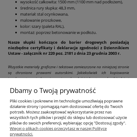
wysokość całkowita: 1500 mm (1100 mm nad podłożem),
średnica rury słupka:
48,3 mm,
materiał: stal ocynkowana,
malowanie proszkowe,
kolor: szary (paleta RAL),
montaż: poprzez betonowanie w podłożu.
Nasze słupki kończące do barier drogowych posiadają
niezbędne certyfikaty i deklaracje zgodności z Dziennikiem
Ustaw - załącznik nr 220 poz. 2181 z dnia 23 grudnia 2003 r.
Wszystkie materiały graficzne i tekstowe zamieszczone na niniejszej stronie
są chronione prawami autorskimi. Jakiekolwiek ich kopiowanie
i wykorzystywanie bez pisemnej zgody właściciela strony drogbit.pl jest
zabronione i grozi pociągnięciem do odpowiedzialności karnej i cywilnej.
Dbamy o Twoją prywatność
Pliki cookies i pokrewne im technologie umożliwiają poprawne
działanie strony i pomagają nam dostosować ofertę do Twoich
potrzeb. Możesz zaakceptować wykorzystanie przez nas
wszystkich tych plików i przejść do sklepu lub dostosować użycie
Pomoc
plików do swoich preferencji, wybierając opcję "Dostosuj zgody".
Więcej o plikach cookies przeczytasz w naszej Polityce
prywatności.