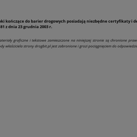
ki kończące do barier drogowych posiadają niezbędne certyfikaty i d
181 z dnia 23 grudnia 2003 r.
ateriały graficzne i tekstowe zamieszczone na niniejszej stronie są chronione pra
dy właściciela strony drogbit.pl jest zabronione i grozi pociągnięciem do odpowiedzial