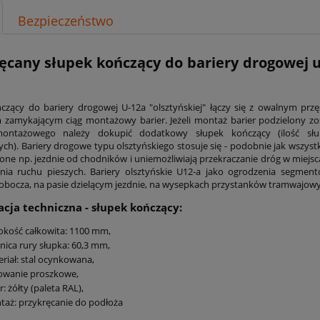
Bezpieczeństwo
ęcany słupek kończący do bariery drogowej u-
y
czący do bariery drogowej U-12a "olsztyńskiej" łączy się z owalnym przę
zamykającym ciąg montażowy barier. Jeżeli montaż barier podzielony z
ontażowego należy dokupić dodatkowy słupek kończący (ilość sł
h). Bariery drogowe typu olsztyńskiego stosuje się - podobnie jak wszystk
 one np. jezdnie od chodników i uniemożliwiają przekraczanie dróg w mie
ania ruchu pieszych. Bariery olsztyńskie U12-a jako ogrodzenia segme
obocza, na pasie dzielącym jezdnie, na wysepkach przystanków tramwajowyc
acja techniczna - słupek kończący:
kość całkowita: 1100 mm,
nica rury słupka:
60,3 mm,
riał: stal ocynkowana,
owanie proszkowe,
r: żółty (paleta RAL),
aż: przykręcanie do podłoża