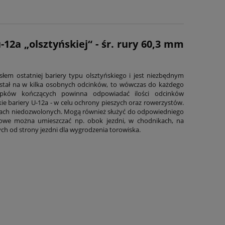
12a „olsztyńskiej“ - śr. rury 60,3 mm
słem ostatniej bariery typu olsztyńskiego i jest niezbędnym
ostał na w kilka osobnych odcinków, to wówczas do każdego
upków kończących powinna odpowiadać ilości odcinków
ie bariery U-12a - w celu ochrony pieszych oraz rowerzystów.
jscach niedozwolonych. Mogą również służyć do odpowiedniego
ntowe można umieszczać np. obok jezdni, w chodnikach, na
h od strony jezdni dla wygrodzenia torowiska.