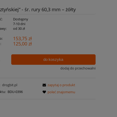
yńskiej“ - śr. rury 60,3 mm – żółty
ć:
Dostępny
:
7-10 dni
awy:
od 30 zł
153,75 zł
o:
125,00 zł
:
do koszyka
.
dodaj do przechowalni
:
drogbit.pl
zapytaj o produkt
ktu:
BDU-0396
poleć znajomemu