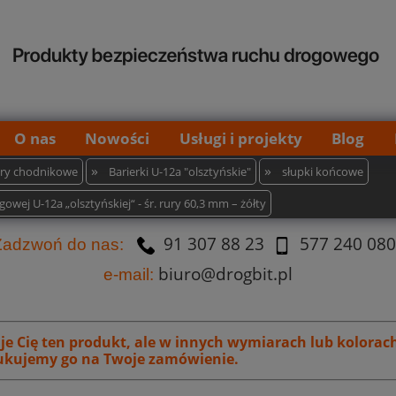
O nas
Nowości
Usługi i projekty
Blog
»
»
iery chodnikowe
Barierki U-12a "olsztyńskie"
słupki końcowe
wej U-12a „olsztyńskiej“ - śr. rury 60,3 mm – żółty
91 307 88 23
577 240 080
Za
dzw
oń do nas:
biuro@drogbit.pl
e-mail:
uje Cię ten produkt, ale w innych wymiarach lub kolorac
kujemy go na Twoje zamówienie.