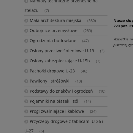
Namioty techniczne przenośne na
stelażu
(7)
Mała architektura miejska
Nasze słup
(580)
220 poz. 2
Odbojnice przemysłowe
(289)
Wszystkie m
Ogrodzenia budowlane
(47)
pisemnej zgo
Osłony przeciwolśnieniowe U-19
(3)
Osłony zabezpieczające U-15b
(3)
Pachołki drogowe U-23
(46)
Pawilony i stróżówki
(10)
Podstawy do znaków i ogrodzeń
(10)
Pojemniki na piasek i sól
(14)
Progi zwalniające i kablowe
(24)
Przyczepy drogowe z tablicami U-26 i
U-27
(6)