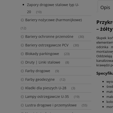
Zapory drogowe stalowe typ U-
Opis
20
(10)
Bariery nożycowe (harmonijkowe)
Przykr
– żółt
(12)
Bariery ochronne przenośne
(30)
Słupek koń
elementem 
Bariery ostrzegawcze PCV
(30)
odcinka m
montażowyc
Blokady parkingowe
(23)
Oddzielają
kanalizow
Druty | Linki stalowe
(8)
krawędzi p
Farby drogowe
(9)
Specyfik
Farby geodezyjne
(12)
wyso
śred
Kładki dla pieszych U-28
(3)
mate
Lampy ostrzegawcze U-35
mal
(19)
kolo
Lustra drogowe i przemysłowe
(55)
mont