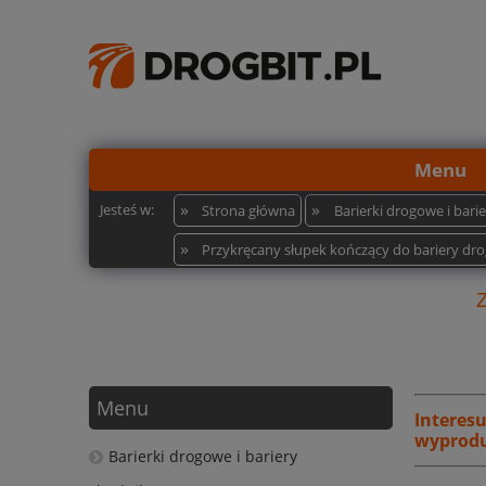
Menu
»
»
Jesteś w:
Strona główna
Barierki drogowe i bar
»
Przykręcany słupek kończący do bariery drogo
Menu
Interes
wyprodu
Barierki drogowe i bariery