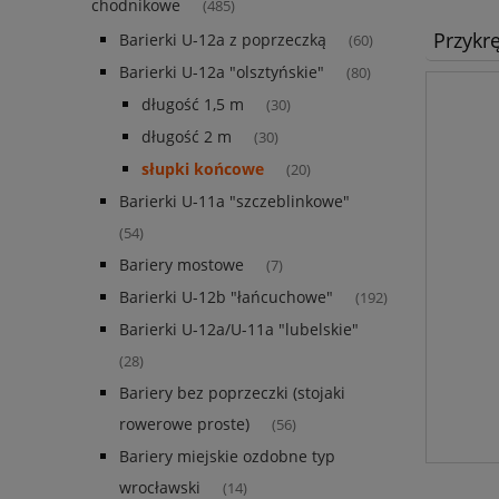
chodnikowe
(485)
Przykrę
Barierki U-12a z poprzeczką
(60)
Barierki U-12a "olsztyńskie"
(80)
długość 1,5 m
(30)
długość 2 m
(30)
słupki końcowe
(20)
Barierki U-11a "szczeblinkowe"
(54)
Bariery mostowe
(7)
Barierki U-12b "łańcuchowe"
(192)
Barierki U-12a/U-11a "lubelskie"
(28)
Bariery bez poprzeczki (stojaki
rowerowe proste)
(56)
Bariery miejskie ozdobne typ
wrocławski
(14)