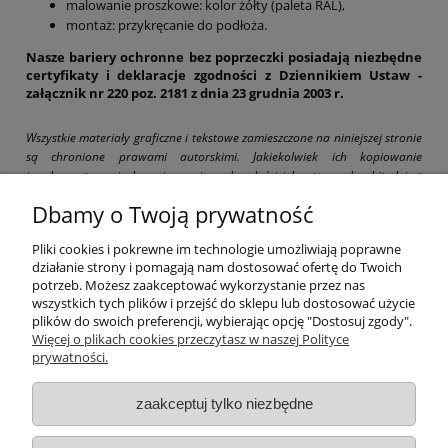
malowanie proszkowe: kolor żółty (paleta RAL),
montaż: przykręcanie do podłoża.
Nasze bariery ochronne bez poprzeczki posiadają niezbędne
certyfikaty i deklaracje zgodności z Dziennikiem Ustaw -
załącznik nr 220 poz. 2181 z dnia 23 grudnia 2003 r.
Wszystkie materiały graficzne i tekstowe zamieszczone na niniejszej stronie
są chronione prawami autorskimi. Jakiekolwiek ich kopiowanie
i wykorzystywanie bez pisemnej zgody właściciela strony drogbit.pl jest
zabronione i grozi pociągnięciem do odpowiedzialności karnej i cywilnej.
Dbamy o Twoją prywatność
Pliki cookies i pokrewne im technologie umożliwiają poprawne
działanie strony i pomagają nam dostosować ofertę do Twoich
potrzeb. Możesz zaakceptować wykorzystanie przez nas
wszystkich tych plików i przejść do sklepu lub dostosować użycie
Pomoc
plików do swoich preferencji, wybierając opcję "Dostosuj zgody".
Więcej o plikach cookies przeczytasz w naszej Polityce
prywatności.
Moje konto
zaakceptuj tylko niezbędne
Płatności i dostawa