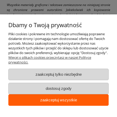
Wszystkie materiały graficzne i tekstowe zamieszczone na niniejszej stronie
są chronione prawami autorskimi. Jakiekolwiek ich kopiowanie
i wykorzystywanie bez pisemnej zgody właściciela strony drogbit.pl jest
zabronione i grozi pociągnięciem do odpowiedzialności karnej i cywilnej.
Dbamy o Twoją prywatność
Pliki cookies i pokrewne im technologie umożliwiają poprawne
działanie strony i pomagają nam dostosować ofertę do Twoich
potrzeb. Możesz zaakceptować wykorzystanie przez nas
wszystkich tych plików i przejść do sklepu lub dostosować użycie
Pomoc
plików do swoich preferencji, wybierając opcję "Dostosuj zgody".
Więcej o plikach cookies przeczytasz w naszej Polityce
prywatności.
Moje konto
zaakceptuj tylko niezbędne
Płatności i dostawa
dostosuj zgody
Informacje
Opiekunem produktu jest:
zaakceptuj wszystkie
Łukasz Kokos
O nas
+48 690 998 823