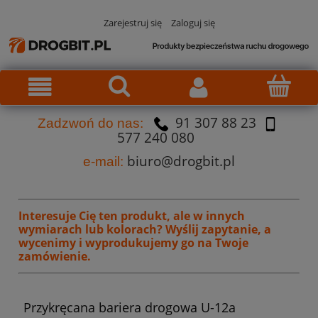
Zarejestruj się
Zaloguj się
91 307 88 23
Za
dzw
oń do nas:
577 240 080
biuro@drogbit.pl
e-mail:
Interesuje Cię ten produkt, ale w innych
wymiarach lub kolorach?
Wyślij zapytanie, a
wycenimy i wyprodukujemy go na Twoje
zamówienie.
Przykręcana bariera drogowa U-12a