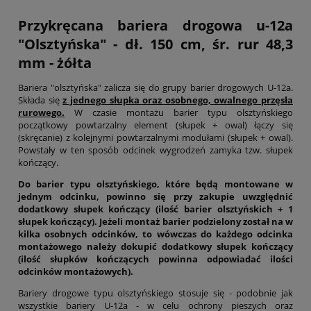
Przykręcana bariera drogowa u-12a
"Olsztyńska" - dł. 150 cm, śr. rur 48,3
mm - żółta
Bariera "olsztyńska" zalicza się do grupy barier drogowych U-12a.
Składa się
z jednego słupka oraz osobnego, owalnego przęsła
rurowego.
W czasie montażu barier typu olsztyńskiego
początkowy powtarzalny element (słupek + owal) łączy się
(skręcanie) z kolejnymi powtarzalnymi modułami (słupek + owal).
Powstały w ten sposób odcinek wygrodzeń zamyka tzw. słupek
kończący.
Do barier typu olsztyńskiego, które będą montowane w
jednym odcinku, powinno się przy zakupie uwzględnić
dodatkowy słupek kończący (ilość barier olsztyńskich + 1
słupek kończący). Jeżeli montaż barier podzielony został na w
kilka osobnych odcinków, to wówczas do każdego odcinka
montażowego należy dokupić dodatkowy słupek kończący
(ilość słupków kończących powinna odpowiadać ilości
odcinków montażowych).
Bariery drogowe typu olsztyńskiego stosuje się - podobnie jak
wszystkie bariery U-12a - w celu ochrony pieszych oraz