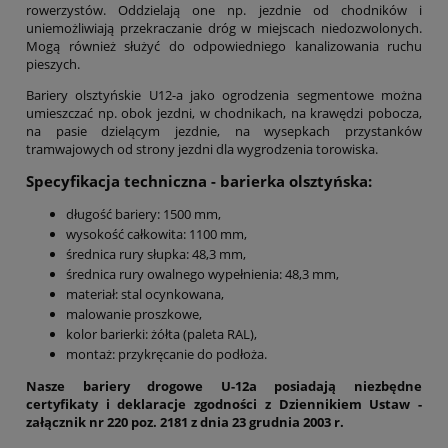
rowerzystów. Oddzielają one np. jezdnie od chodników i
uniemożliwiają przekraczanie dróg w miejscach niedozwolonych.
Mogą również służyć do odpowiedniego kanalizowania ruchu
pieszych.
Bariery olsztyńskie U12-a jako ogrodzenia segmentowe można
umieszczać np. obok jezdni, w chodnikach, na krawędzi pobocza,
na pasie dzielącym jezdnie, na wysepkach przystanków
tramwajowych od strony jezdni dla wygrodzenia torowiska.
Specyfikacja techniczna - barierka olsztyńska:
długość bariery: 1500 mm,
wysokość całkowita: 1100 mm,
średnica rury słupka:
48,3 mm,
średnica rury owalnego wypełnienia:
48,3 mm,
materiał: stal ocynkowana,
malowanie proszkowe,
kolor barierki: żółta (paleta RAL),
montaż: przykręcanie do podłoża.
Nasze bariery drogowe U-12a posiadają niezbędne
certyfikaty i deklaracje zgodności z Dziennikiem Ustaw -
załącznik nr 220 poz. 2181 z dnia 23 grudnia 2003 r.