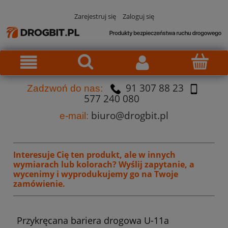
Zarejestruj się
Zaloguj się
91 307 88 23
Za
dzw
oń do nas:
577 240 080
biuro@drogbit.pl
e-mail:
Interesuje Cię ten produkt, ale w innych
wymiarach lub kolorach?
Wyślij zapytanie, a
wycenimy i wyprodukujemy go na Twoje
zamówienie.
Przykręcana bariera drogowa U-11a