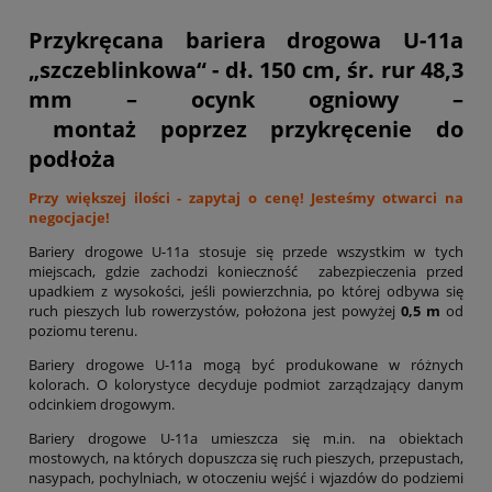
Przykręcana bariera drogowa U-11a
„szczeblinkowa“ - dł. 150 cm, śr. rur 48,3
mm – ocynk ogniowy –
montaż poprzez przykręcenie do
podłoża
Przy większej ilości - zapytaj o cenę! Jesteśmy otwarci na
negocjacje!
Bariery drogowe U-11a stosuje się przede wszystkim w tych
miejscach, gdzie zachodzi konieczność zabezpieczenia przed
upadkiem z wysokości, jeśli powierzchnia, po której odbywa się
ruch pieszych lub rowerzystów, położona jest powyżej
0,5 m
od
poziomu terenu.
Bariery drogowe U-11a mogą być produkowane w różnych
kolorach. O kolorystyce decyduje podmiot zarządzający danym
odcinkiem drogowym.
Bariery drogowe U-11a umieszcza się m.in. na obiektach
mostowych, na których dopuszcza się ruch pieszych, przepustach,
nasypach, pochylniach, w otoczeniu wejść i wjazdów do podziemi