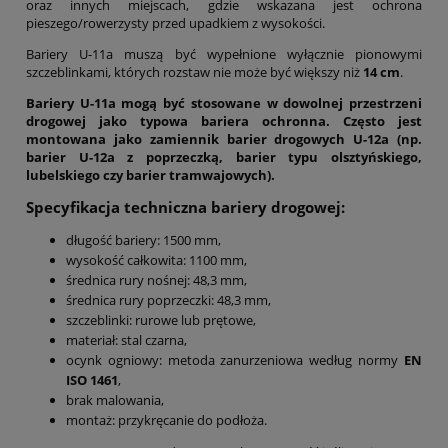
oraz innych miejscach, gdzie wskazana jest ochrona
pieszego/rowerzysty przed upadkiem z wysokości.
Bariery U-11a muszą być wypełnione wyłącznie pionowymi
szczeblinkami, których rozstaw nie może być większy niż
14 cm
.
Bariery U-11a mogą być stosowane w dowolnej przestrzeni
drogowej jako typowa bariera ochronna. Często jest
montowana jako zamiennik barier drogowych U-12a (np.
barier U-12a z poprzeczką, barier typu olsztyńskiego,
lubelskiego czy barier tramwajowych).
Specyfikacja techniczna bariery drogowej:
długość bariery: 1500 mm,
wysokość całkowita: 1100 mm,
średnica rury nośnej: 48,3 mm,
średnica rury poprzeczki: 48,3 mm,
szczeblinki: rurowe lub prętowe,
materiał: stal czarna,
ocynk ogniowy: metoda zanurzeniowa według normy
EN
ISO 1461
,
brak malowania,
montaż: przykręcanie do podłoża.