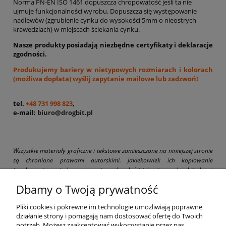
Norma PN-EN ISO 1461 dopuszcza chropowatość jeśli ta nie
ujmuje funkcjonalności wyrobu. Dopuszcza się występowanie
nadlewów (zgrubienie cynku do wysokości 5mm o nieostrych
krawędziach) w miejscach ściekania cynku.
Nasze produkty posiadają niezbędne certyfikaty i deklaracje
zgodności.
Produkujemy bariery w nietypowych rozmiarach i kolorach
(możliwa dopłata) wyślij zapytanie mailowe lub zadzwoń!
tel.
+48 731 998 823
,
e-mail:
biuro@drogbit.pl
Wszystkie materiały graficzne i tekstowe zamieszczone na niniejszej stronie
są chronione prawami autorskimi. Jakiekolwiek ich kopiowanie
i wykorzystywanie bez pisemnej zgody właściciela strony drogbit.pl jest
zabronione i grozi pociągnięciem do odpowiedzialności karnej i cywilnej.
Dbamy o Twoją prywatność
Pliki cookies i pokrewne im technologie umożliwiają poprawne
działanie strony i pomagają nam dostosować ofertę do Twoich
potrzeb. Możesz zaakceptować wykorzystanie przez nas