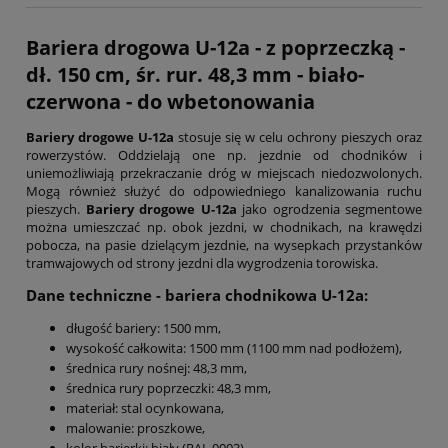
Bariera drogowa U-12a - z poprzeczką -
dł. 150 cm, śr. rur. 48,3 mm - biało-
czerwona - do wbetonowania
Bariery drogowe U-12a
stosuje się w celu ochrony pieszych oraz
rowerzystów. Oddzielają one np. jezdnie od chodników i
uniemożliwiają przekraczanie dróg w miejscach niedozwolonych.
Mogą również służyć do odpowiedniego kanalizowania ruchu
pieszych.
Bariery drogowe U-12a
jako ogrodzenia segmentowe
można umieszczać np. obok jezdni, w chodnikach, na krawędzi
pobocza, na pasie dzielącym jezdnie, na wysepkach przystanków
tramwajowych od strony jezdni dla wygrodzenia torowiska.
Dane techniczne - bariera chodnikowa U-12a:
długość bariery:
1500 mm
,
wysokość całkowita: 1500 mm (1100 mm nad podłożem),
średnica rury nośnej:
48,3 mm,
średnica rury poprzeczki:
48,3 mm,
materiał: stal ocynkowana,
malowanie: proszkowe,