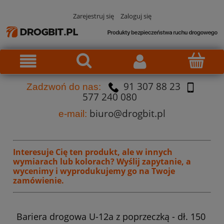
Zarejestruj się
Zaloguj się
91 307 88 23
Za
dzw
oń do nas:
577 240 080
biuro@drogbit.pl
e-mail:
Interesuje Cię ten produkt, ale w innych
wymiarach lub kolorach?
Wyślij zapytanie, a
wycenimy i wyprodukujemy go na Twoje
zamówienie.
Bariera drogowa U-12a z poprzeczką - dł. 150