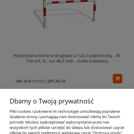
Przykręcana bariera drogowa U-12a z poprzeczką - dł.
150 cm, śr. rur 48,3 mm – biało-czerwona
281,43 zł
346,16 zł
Dbamy o Twoją prywatność
Pliki cookies i pokrewne im technologie umożliwiają poprawne
działanie strony i pomagają nam dostosować ofertę do Twoich
potrzeb. Możesz zaakceptować wykorzystanie przez nas
wszystkich tych plików i przejść do sklepu lub dostosować użycie
Pomoc
plików do swoich preferencji, wybierając opcję "Dostosuj zgody".