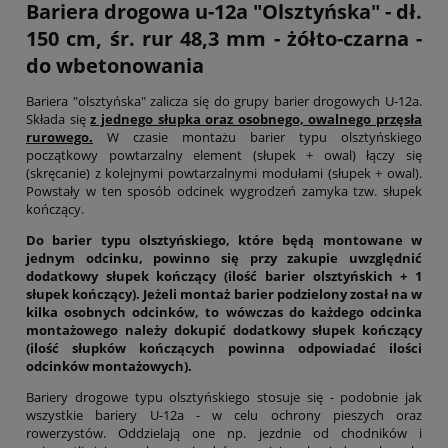
Bariera drogowa u-12a "Olsztyńska" - dł.
150 cm, śr. rur 48,3 mm - żółto-czarna -
do wbetonowania
Bariera "olsztyńska" zalicza się do grupy barier drogowych U-12a.
Składa się
z jednego słupka oraz osobnego, owalnego przęsła
rurowego.
W czasie montażu barier typu olsztyńskiego
początkowy powtarzalny element (słupek + owal) łączy się
(skręcanie) z kolejnymi powtarzalnymi modułami (słupek + owal).
Powstały w ten sposób odcinek wygrodzeń zamyka tzw. słupek
kończący.
Do barier typu olsztyńskiego, które będą montowane w
jednym odcinku, powinno się przy zakupie uwzględnić
dodatkowy słupek kończący (ilość barier olsztyńskich + 1
słupek kończący). Jeżeli montaż barier podzielony został na w
kilka osobnych odcinków, to wówczas do każdego odcinka
montażowego należy dokupić dodatkowy słupek kończący
(ilość słupków kończących powinna odpowiadać ilości
odcinków montażowych).
Bariery drogowe typu olsztyńskiego stosuje się - podobnie jak
wszystkie bariery U-12a - w celu ochrony pieszych oraz
rowerzystów. Oddzielają one np. jezdnie od chodników i