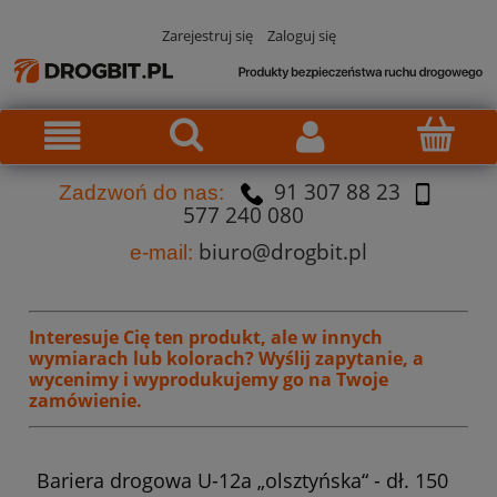
Zarejestruj się
Zaloguj się
91 307 88 23
Za
dzw
oń do nas:
577 240 080
biuro@drogbit.pl
e-mail:
Interesuje Cię ten produkt, ale w innych
wymiarach lub kolorach?
Wyślij zapytanie, a
wycenimy i wyprodukujemy go na Twoje
zamówienie.
Bariera drogowa U-12a „olsztyńska“ - dł. 150