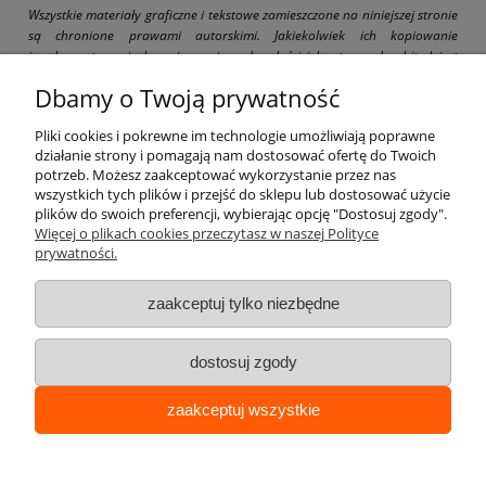
Wszystkie materiały graficzne i tekstowe zamieszczone na niniejszej stronie
są chronione prawami autorskimi. Jakiekolwiek ich kopiowanie
i wykorzystywanie bez pisemnej zgody właściciela strony drogbit.pl jest
zabronione i grozi pociągnięciem do odpowiedzialności karnej i cywilnej.
Dbamy o Twoją prywatność
Pliki cookies i pokrewne im technologie umożliwiają poprawne
działanie strony i pomagają nam dostosować ofertę do Twoich
potrzeb. Możesz zaakceptować wykorzystanie przez nas
wszystkich tych plików i przejść do sklepu lub dostosować użycie
Pomoc
plików do swoich preferencji, wybierając opcję "Dostosuj zgody".
Więcej o plikach cookies przeczytasz w naszej Polityce
prywatności.
Moje konto
zaakceptuj tylko niezbędne
Płatności i dostawa
dostosuj zgody
Informacje
Opiekunem produktu jest:
zaakceptuj wszystkie
Łukasz Kokos
O nas
+48 690 998 823