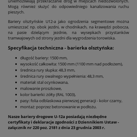
uniemożliwiają przekraczanie dróg w miejscach niedozwolonych.
Mogą również służyć do odpowiedniego kanalizowania ruchu
pieszych.
Bariery olsztyńskie U12-a jako ogrodzenia segmentowe można
umieszczać np. obok jezdni, w chodnikach, na krawędzi pobocza,
na pasie dzielącym jezdnie, na wysepkach przystanków
tramwajowych od strony jezdni dla wygrodzenia torowiska.
Specyfikacja techniczna - barierka olsztyńska:
długość bariery: 1500 mm,
wysokość całkowita: 1500 mm (1100 mm nad podłożem),
średnica rury słupka:
48,3 mm,
średnica rury owalnego wypełnienia:
48,3 mm,
materiał: stal ocynkowana,
malowanie proszkowe,
kolor barierki: żółty (RAL 1003),
pasy: folia odblaskowa pierwszej generacji - kolor czarny,
montaż: poprzez betonowanie w podłożu.
Nasze bariery drogowe U-12a posiadają niezbędne
certyfikaty i deklaracje zgodności z Dziennikiem Ustaw -
załącznik nr 220 poz. 2181 z dnia 23 grudnia 2003 r.