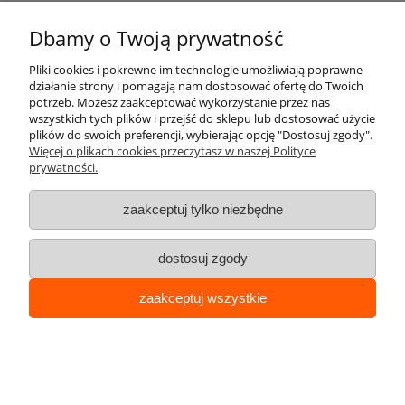
Cena:
284,13 zł
Dbamy o Twoją prywatność
231,00 zł
Pliki cookies i pokrewne im technologie umożliwiają poprawne
do koszyka
działanie strony i pomagają nam dostosować ofertę do Twoich
potrzeb. Możesz zaakceptować wykorzystanie przez nas
wszystkich tych plików i przejść do sklepu lub dostosować użycie
plików do swoich preferencji, wybierając opcję "Dostosuj zgody".
Przykręcana bariera ochronna bez poprzeczki –
Więcej o plikach cookies przeczytasz w naszej Polityce
prywatności.
stojak rowerowy - dł. 200 cm, śr. rury 48,3 mm
– biało-czerwona
zaakceptuj tylko niezbędne
Dostępność:
Dostępny
dostosuj zgody
Cena:
330,81 zł
zaakceptuj wszystkie
268,95 zł
do koszyka