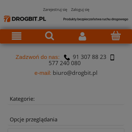
Zarejestruj się
Zaloguj się
91 307 88 23
Za
dzw
oń do nas:
577 240 080
biuro@drogbit.pl
e-mail:
Kategorie:
Opcje przeglądania