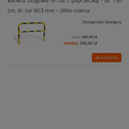
Bariera drogowa U-12a z poprzeczką - dł. 150
cm, śr. rur 60,3 mm – żółto-czarna
Dostępność:
Dostępny
Cena:
405,90 zł
330,00 zł
do koszyka
Bariera drogowa U-12a z poprzeczką - dł. 150
cm, śr. rur 60,3 mm – żółta
Dostępność:
Dostępny
Cena:
384,81 zł
312,85 zł