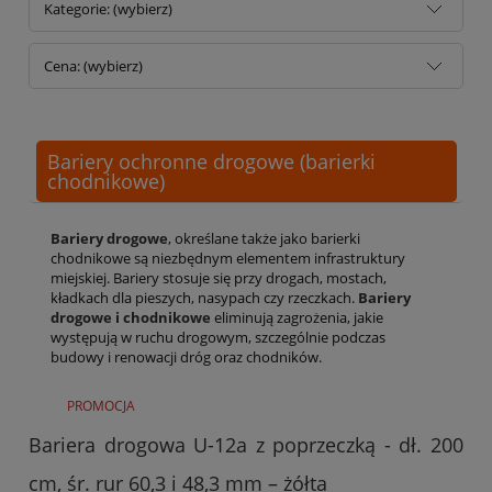
Kategorie: (wybierz)
Cena: (wybierz)
Bariery ochronne drogowe (barierki
chodnikowe)
Bariery drogowe
, określane także jako barierki
chodnikowe są niezbędnym elementem infrastruktury
miejskiej. Bariery stosuje się przy drogach, mostach,
kładkach dla pieszych, nasypach czy rzeczkach.
Bariery
drogowe i chodnikowe
eliminują zagrożenia, jakie
występują w ruchu drogowym, szczególnie podczas
budowy i renowacji dróg oraz chodników.
PROMOCJA
Bariera drogowa U-12a z poprzeczką - dł. 200
cm, śr. rur 60,3 i 48,3 mm – żółta