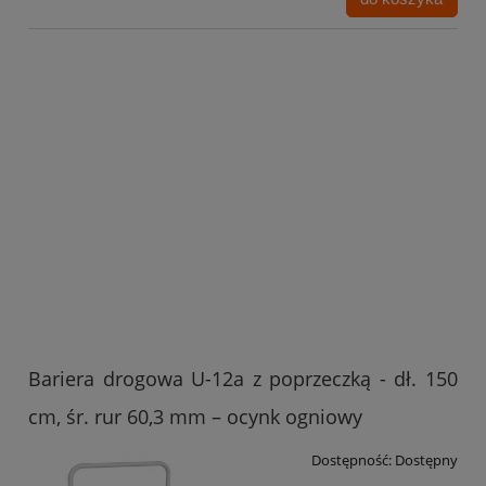
Bariera drogowa U-12a z poprzeczką - dł. 150
cm, śr. rur 60,3 mm – biało-czerwona
Dostępność:
Dostępny
Cena:
405,90 zł
330,00 zł
do koszyka
Bariera drogowa U-12a z poprzeczką - dł. 150
cm, śr. rur 60,3 mm – ocynk ogniowy
Dostępność:
Dostępny