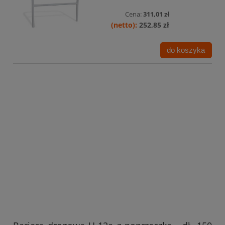
Cena:
311,01 zł
252,85 zł
do koszyka
Bariera drogowa U-12a z poprzeczką - dł. 150
cm, śr. rur 60,3 mm - RAL 7037 – szara
Dostępność:
Dostępny
Cena:
384,81 zł
312,85 zł
do koszyka