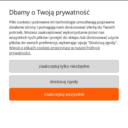
Dostępność:
Dostępny
Dbamy o Twoją prywatność
Pliki cookies i pokrewne im technologie umożliwiają poprawne
Cena:
398,87 zł
działanie strony i pomagają nam dostosować ofertę do Twoich
324,28 zł
potrzeb. Możesz zaakceptować wykorzystanie przez nas
wszystkich tych plików i przejść do sklepu lub dostosować użycie
plików do swoich preferencji, wybierając opcję "Dostosuj zgody".
do koszyka
Więcej o plikach cookies przeczytasz w naszej Polityce
prywatności.
Przykręcana bariera drogowa U-12a z
zaakceptuj tylko niezbędne
poprzeczką - dł. 150 cm, śr. rur 60,3 i 48,3 mm
dostosuj zgody
– żółta
zaakceptuj wszystkie
Dostępność:
Dostępny
Cena:
377,79 zł
307,15 zł