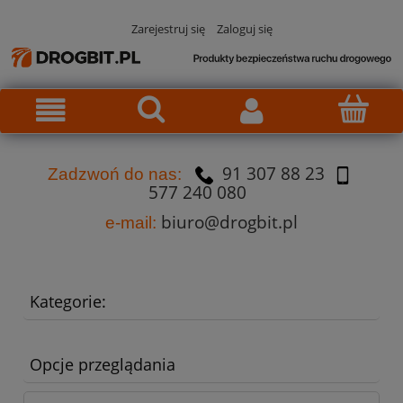
Zarejestruj się
Zaloguj się
91 307 88 23
Za
dzw
oń do nas:
577 240 080
biuro@drogbit.pl
e-mail:
Kategorie:
Opcje przeglądania