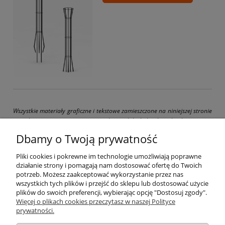
Wszystkie materiały graficzne i tekstowe zamieszczone na niniejszej stronie
są chronione prawami autorskimi. Jakiekolwiek ich kopiowanie
i wykorzystywanie bez pisemnej zgody właściciela strony drogbit.pl jest
Dbamy o Twoją prywatność
zabronione i grozi pociągnięciem do odpowiedzialności karnej i cywilnej.
Pliki cookies i pokrewne im technologie umożliwiają poprawne
działanie strony i pomagają nam dostosować ofertę do Twoich
potrzeb. Możesz zaakceptować wykorzystanie przez nas
wszystkich tych plików i przejść do sklepu lub dostosować użycie
Pomoc
plików do swoich preferencji, wybierając opcję "Dostosuj zgody".
Więcej o plikach cookies przeczytasz w naszej Polityce
prywatności.
Moje konto