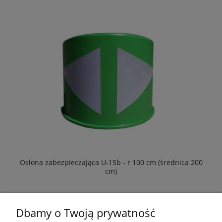
Osłona zabezpieczająca U-15b - r 100 cm (średnica 200
cm)
4 026,00 zł
4 951,98 zł
Dbamy o Twoją prywatność