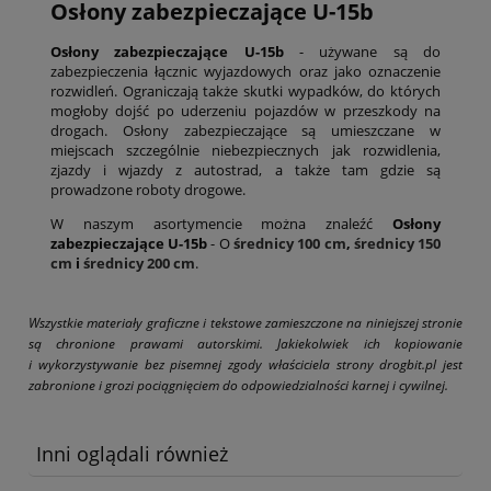
Osłony zabezpieczające U-15b
Osłony zabezpieczające U-15b
- używane są do
zabezpieczenia łącznic wyjazdowych oraz jako oznaczenie
rozwidleń. Ograniczają także skutki wypadków, do których
mogłoby dojść po uderzeniu pojazdów w przeszkody na
drogach. Osłony zabezpieczające są umieszczane w
miejscach szczególnie niebezpiecznych jak rozwidlenia,
zjazdy i wjazdy z autostrad, a także tam gdzie są
prowadzone roboty drogowe.
W naszym asortymencie można znaleźć
Osłony
zabezpieczające U-15b
- O
średnicy 100 cm
,
średnicy 150
cm
i
średnicy 200 cm
.
Wszystkie materiały graficzne i tekstowe zamieszczone na niniejszej stronie
są chronione prawami autorskimi. Jakiekolwiek ich kopiowanie
i wykorzystywanie bez pisemnej zgody właściciela strony drogbit.pl jest
zabronione i grozi pociągnięciem do odpowiedzialności karnej i cywilnej.
Inni oglądali również