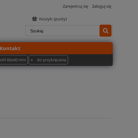
Zarejestruj się
Zaloguj się
Koszyk:
(pusty)
Kontakt
»
rofil 60x60 mm
do przykręcania