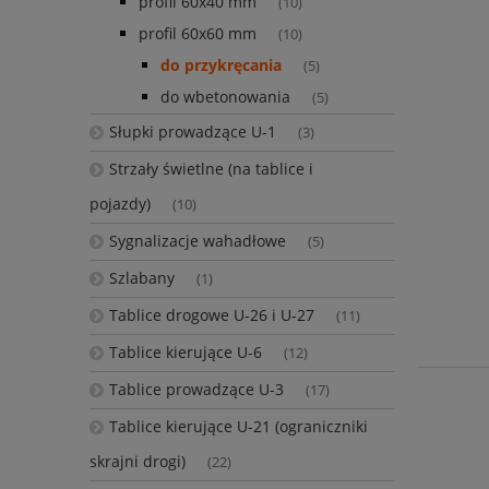
profil 60x40 mm
(10)
profil 60x60 mm
(10)
do przykręcania
(5)
do wbetonowania
(5)
Słupki prowadzące U-1
(3)
Strzały świetlne (na tablice i
pojazdy)
(10)
Sygnalizacje wahadłowe
(5)
Szlabany
(1)
Tablice drogowe U-26 i U-27
(11)
Tablice kierujące U-6
(12)
Tablice prowadzące U-3
(17)
Tablice kierujące U-21 (ograniczniki
skrajni drogi)
(22)