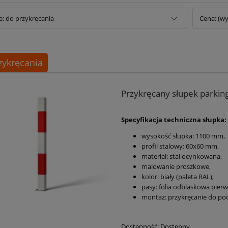
e: do przykręcania
Cena: (wy
zykręcania
Przykręcany słupek parkin
Specyfikacja techniczna słupka:
wysokość słupka:
1100 mm
,
profil stalowy: 60x60 mm,
materiał: stal ocynkowana,
malowanie proszkowe,
kolor: biały (paleta RAL),
pasy: folia odblaskowa pierws
montaż: przykręcanie do pod
Dostępność:
Dostępny