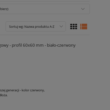
bierz)
Sortuj wg:
Nazwa produktu A-Z
gowy - profil 60x60 mm - biało-czerwony
zej generacji - kolor czerwony,
łoża.