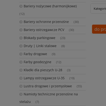
Bariery nożycowe (harmonijkowe)
Kategori
(12)
Bariery ochronne przenośne
(30)
do pr
Bariery ostrzegawcze PCV
(30)
Blokady parkingowe
(23)
Druty | Linki stalowe
(8)
Farby drogowe
(9)
Farby geodezyjne
(12)
Kładki dla pieszych U-28
(3)
Lampy ostrzegawcze U-35
(19)
Lustra drogowe i przemysłowe
(55)
Namioty techniczne przenośne na
stelażu
(7)