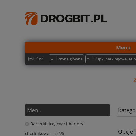
Menu
»
»
Jesteś w:
Strona główna
Słupki parkingowe, słu
Menu
Kategor
Barierki drogowe i bariery
Opcje 
chodnikowe
(485)