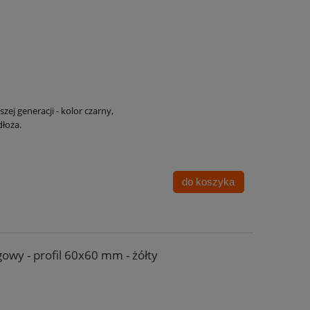
zej generacji - kolor czarny,
łoża.
do koszyka
owy - profil 60x60 mm - żółty