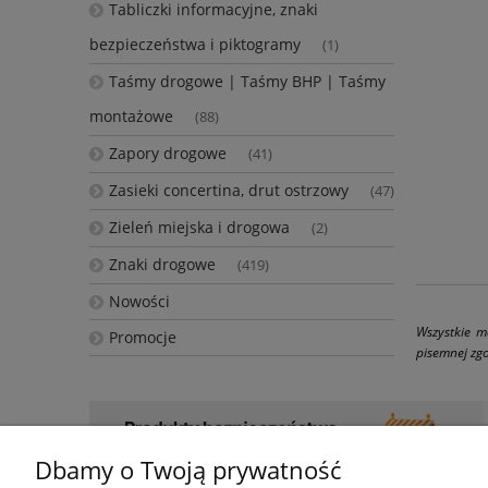
Tabliczki informacyjne, znaki
bezpieczeństwa i piktogramy
(1)
Taśmy drogowe | Taśmy BHP | Taśmy
montażowe
(88)
Zapory drogowe
(41)
Zasieki concertina, drut ostrzowy
(47)
Zieleń miejska i drogowa
(2)
Znaki drogowe
(419)
Nowości
Wszystkie m
Promocje
pisemnej zgo
Dbamy o Twoją prywatność