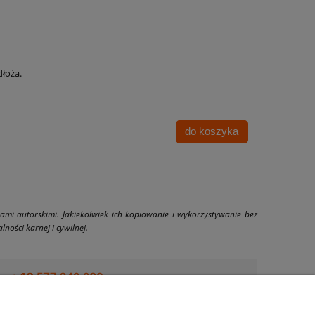
łoża.
do koszyka
wami autorskimi. Jakiekolwiek ich kopiowanie i wykorzystywanie bez
ności karnej i cywilnej.