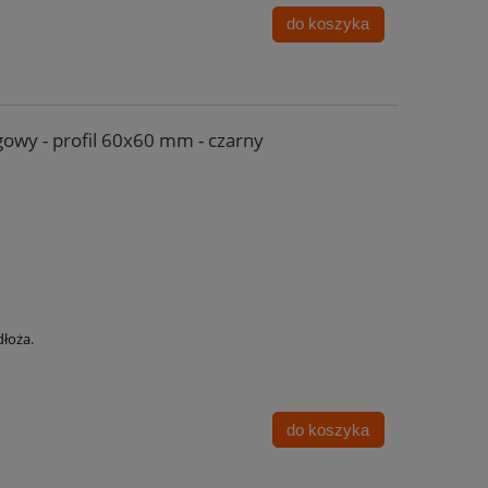
do koszyka
owy - profil 60x60 mm - czarny
łoża.
do koszyka