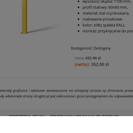
wysokość słupka:
1100 mm
,
profil stalowy: 60x60 mm,
materiał: stal ocynkowana,
malowanie proszkowe,
kolor: żółty (paleta RAL),
montaż: przykręcanie do pod
Dostępność:
Dostępny
Cena:
432,96 zł
352,00 zł
ateriały graficzne i tekstowe zamieszczone na niniejszej stronie są chronione pra
dy właściciela strony drogbit.pl jest zabronione i grozi pociągnięciem do odpowiedzial