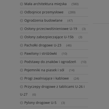
Mała architektura miejska
(580)
Odbojnice przemysłowe
(289)
Ogrodzenia budowlane
(47)
Osłony przeciwolśnieniowe U-19
(3)
Osłony zabezpieczające U-15b
(3)
Pachołki drogowe U-23
(46)
Pawilony i stróżówki
(10)
Podstawy do znaków i ogrodzeń
(10)
Pojemniki na piasek i sól
(14)
Progi zwalniające i kablowe
(24)
Przyczepy drogowe z tablicami U-26 i
U-27
(6)
Pylony drogowe U-5
(3)