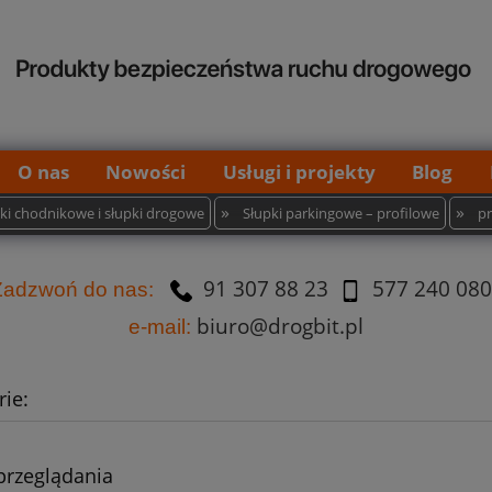
O nas
Nowości
Usługi i projekty
Blog
»
»
pki chodnikowe i słupki drogowe
Słupki parkingowe – profilowe
p
91 307 88 23
577 240 080
Za
dzw
oń do nas:
biuro@drogbit.pl
e-mail:
ie:
przeglądania