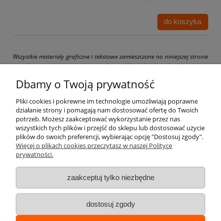
do koszyka
Wszystkie materiały graficzne i tekstowe zamieszczone na niniejszej stronie
są chronione prawami autorskimi. Jakiekolwiek ich kopiowanie
i wykorzystywanie bez pisemnej zgody właściciela strony drogbit.pl jest
Dbamy o Twoją prywatność
zabronione i grozi pociągnięciem do odpowiedzialności karnej i cywilnej.
Pliki cookies i pokrewne im technologie umożliwiają poprawne
działanie strony i pomagają nam dostosować ofertę do Twoich
potrzeb. Możesz zaakceptować wykorzystanie przez nas
wszystkich tych plików i przejść do sklepu lub dostosować użycie
Pomoc
plików do swoich preferencji, wybierając opcję "Dostosuj zgody".
Więcej o plikach cookies przeczytasz w naszej Polityce
prywatności.
Moje konto
zaakceptuj tylko niezbędne
Płatności i dostawa
dostosuj zgody
Informacje