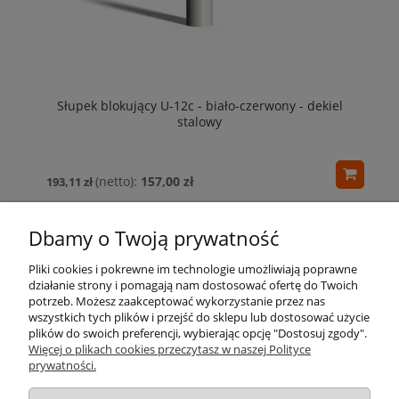
Słupek blokujący U-12c - biało-czerwony - dekiel
b
stalowy
157,00 zł
193,11 zł
Dbamy o Twoją prywatność
Pliki cookies i pokrewne im technologie umożliwiają poprawne
działanie strony i pomagają nam dostosować ofertę do Twoich
potrzeb. Możesz zaakceptować wykorzystanie przez nas
wszystkich tych plików i przejść do sklepu lub dostosować użycie
Pomoc
plików do swoich preferencji, wybierając opcję "Dostosuj zgody".
Więcej o plikach cookies przeczytasz w naszej Polityce
prywatności.
Moje konto