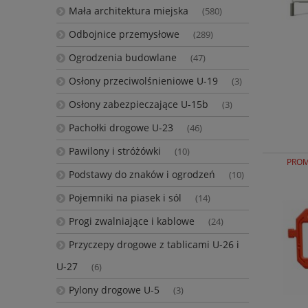
Mała architektura miejska
(580)
Odbojnice przemysłowe
(289)
Ogrodzenia budowlane
(47)
Osłony przeciwolśnieniowe U-19
(3)
Osłony zabezpieczające U-15b
(3)
Pachołki drogowe U-23
(46)
Pawilony i stróżówki
(10)
PROM
Podstawy do znaków i ogrodzeń
(10)
Pojemniki na piasek i sól
(14)
Progi zwalniające i kablowe
(24)
Przyczepy drogowe z tablicami U-26 i
U-27
(6)
Pylony drogowe U-5
(3)