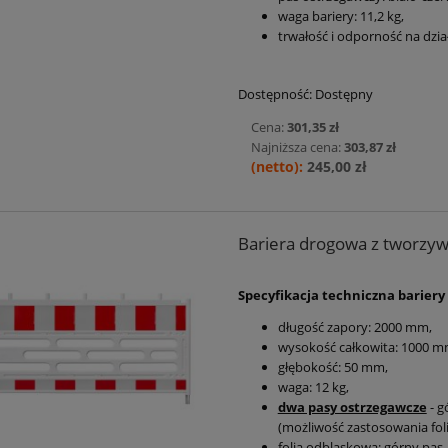
waga bariery: 11,2 kg,
trwałość i odporność na dzi
Dostępność:
Dostępny
Cena:
301,35 zł
Najniższa cena:
303,87 zł
245,00 zł
Bariera drogowa z tworzyw
Specyfikacja techniczna bariery
długość zapory: 2000 mm,
wysokość całkowita: 1000 m
głębokość: 50 mm,
waga: 12 kg,
dwa pasy ostrzegawcze
- g
(możliwość zastosowania folii 
folia odblaskowa: górny pas