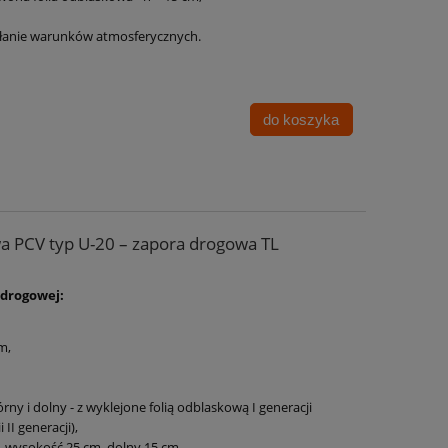
ałanie warunków atmosferycznych.
do koszyka
a PCV typ U-20 – zapora drogowa TL
 drogowej:
m,
órny i dolny - z wyklejone folią odblaskową I generacji
II generacji),
 - wysokość 25 cm, dolny 15 cm