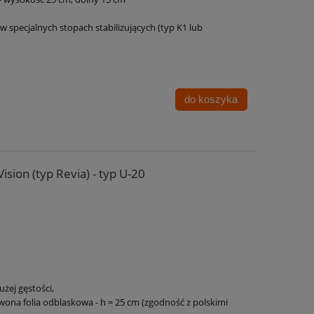
 specjalnych stopach stabilizujących (typ K1 lub
do koszyka
sion (typ Revia) - typ U-20
:
użej gęstości,
wona folia odblaskowa - h = 25 cm (zgodność z polskimi