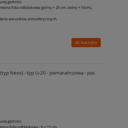
użej gęstości,
rwona folia odblaskowa (górny = 25 cm, dolny = 10cm),
ałanie warunków atmosferycznych.
do koszyka
(typ Neos) - typ U-20 - pomarańczowa - pas
użej gęstości,
wona folia odblaskowa - h = 15 cm,