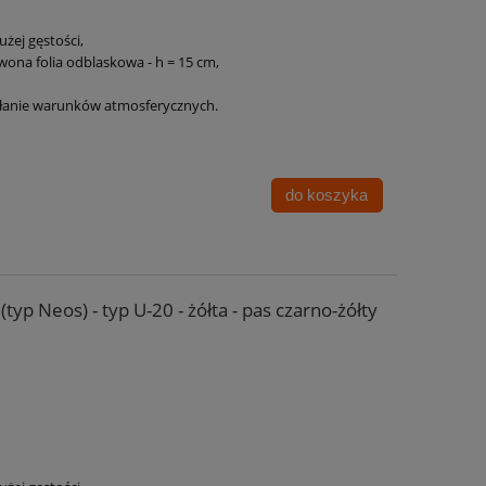
użej gęstości,
wona folia odblaskowa - h = 15 cm,
ałanie warunków atmosferycznych.
do koszyka
typ Neos) - typ U-20 - żółta - pas czarno-żółty
: