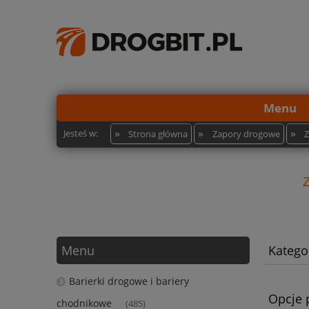
Menu
»
»
»
Jesteś w:
Strona główna
Zapory drogowe
Menu
Kategor
Barierki drogowe i bariery
Opcje 
chodnikowe
(485)