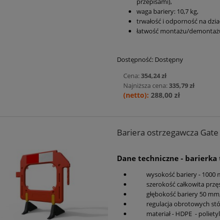
przepisami),
waga bariery: 10,7 kg,
trwałość i odporność na dzi
łatwość montażu/demontażu
Dostępność:
Dostępny
Cena:
354,24 zł
Najniższa cena:
335,79 zł
288,00 zł
Bariera ostrzegawcza Gat
Dane techniczne - barierk
wysokość bariery - 1000
szerokość całkowita przę
głębokość bariery 50 mm
regulacja obrotowych stóp
materiał - HDPE - polietyl