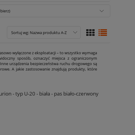
bierz)
Sortuj wg:
Nazwa produktu A-Z
czasowo wyłączone z eksploatacji – to wszystko wymaga
widoczny sposób, oznaczyć miejsca z ograniczonym
u. Inne urządzenia bezpieczeństwa ruchu drogowego są
erowe. A jakie zastosowanie znajdują produkty, które
ion - typ U-20 - biała - pas biało-czerwony
: