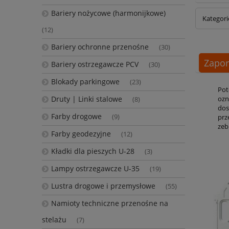
Bariery nożycowe (harmonijkowe)
Kategori
(12)
Bariery ochronne przenośne
(30)
Zapor
Bariery ostrzegawcze PCV
(30)
Blokady parkingowe
(23)
Pot
Druty | Linki stalowe
ozn
(8)
dos
Farby drogowe
(9)
prz
zeb
Farby geodezyjne
(12)
Kładki dla pieszych U-28
(3)
Lampy ostrzegawcze U-35
(19)
Lustra drogowe i przemysłowe
(55)
Namioty techniczne przenośne na
stelażu
(7)