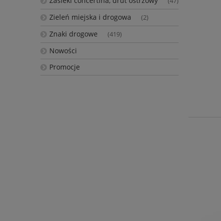
Zasieki concertina, drut ostrzowy
(47)
Zieleń miejska i drogowa
(2)
Znaki drogowe
(419)
Nowości
Promocje