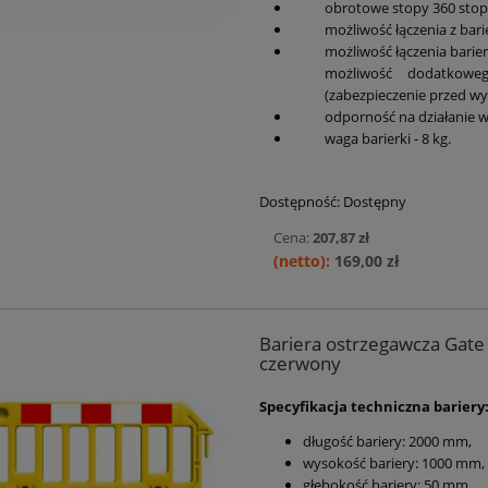
obrotowe stopy 360 stop
możliwość łączenia z bar
możliwość łączenia barier
możliwość dodatkowe
(zabezpieczenie przed wy
odporność na działanie 
waga barierki - 8 kg.
Dostępność:
Dostępny
Cena:
207,87 zł
169,00 zł
Bariera ostrzegawcza Gate (t
czerwony
Specyfikacja techniczna bariery
długość bariery: 2000 mm,
wysokość bariery: 1000 mm,
głębokość bariery: 50 mm,