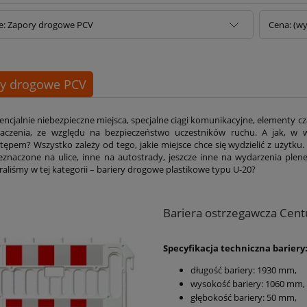
e: Zapory drogowe PCV
Cena: (wy
y drogowe PCV
encjalnie niebezpieczne miejsca, specjalne ciągi komunikacyjne, elementy 
aczenia, ze względu na bezpieczeństwo uczestników ruchu. A jak, w 
tępem? Wszystko zależy od tego, jakie miejsce chce się wydzielić z użytk
eznaczone na ulice, inne na autostrady, jeszcze inne na wydarzenia plen
raliśmy w tej kategorii – bariery drogowe plastikowe typu U-20?
Bariera ostrzegawcza Centur
Specyfikacja techniczna bariery
długość bariery: 1930 mm,
wysokość bariery: 1060 mm,
głębokość bariery: 50 mm,