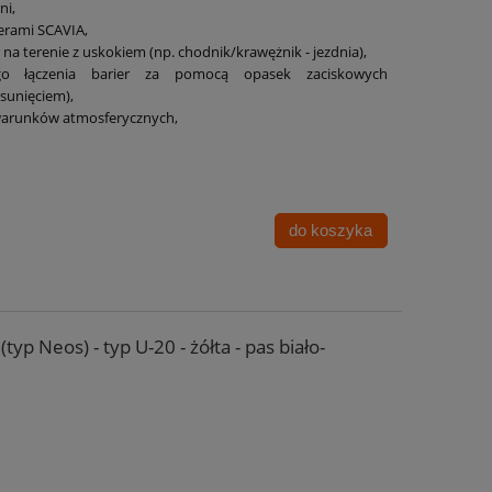
ni,
ierami SCAVIA,
 na terenie z uskokiem (np. chodnik/krawężnik - jezdnia),
go łączenia barier za pomocą opasek zaciskowych
sunięciem),
warunków atmosferycznych,
do koszyka
yp Neos) - typ U-20 - żółta - pas biało-
: