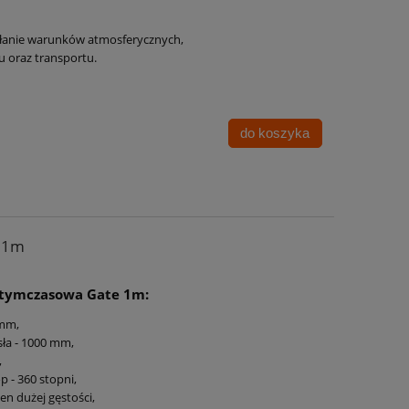
ałanie warunków atmosferycznych,
 oraz transportu.
do koszyka
e 1m
a tymczasowa Gate 1m:
 mm,
sła - 1000 mm,
,
 - 360 stopni,
en dużej gęstości,