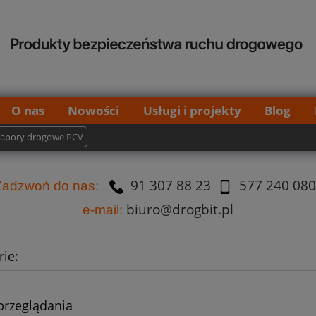
O nas
Nowości
Usługi i projekty
Blog
Zapory drogowe PCV
91 307 88 23
577 240 080
Za
dzw
oń do nas:
biuro@drogbit.pl
e-mail:
ie:
przeglądania