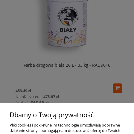
Farba drogowa biała 20 L - 33 kg - RAL 9016
453,49 zł
Najniższa cena:
475,87 zł
368,69 zł
Najniższa cena:
386,89 zł
Dbamy o Twoją prywatność
Pliki cookies i pokrewne im technologie umożliwiają poprawne
działanie strony i pomagają nam dostosować ofertę do Twoich