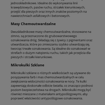
jednoskładnikowe. Idealne do wykonywania linii
krawędziowych, pasów ruchu, strzałek kierunkowych,
przejść dla pieszych oraz innych znaków poziomych na
nawierzchniach asfaltowych i betonowych.
Masy Chemoutwardzalne
Dwuskładnikowe masy chemoutwardzalne, stosowane na
zimno, są przeznaczone do grubowarstwowego
oznakowania dróg. Składają się z żywicy z pigmentami oraz
utwardzacza, które po zmieszaniu szybko utwardzają się,
tworząc trwałe oznakowania. Są idealne do oznakowań w
strefach o dużym natężeniu ruchu, takich jak przejścia dla
pieszych i strzałki kierunkowe.
Mikrokulki Szklane
Mikrokulki szklane o różnych wielkościach są używane do
posypywania farb i mas chemoutwardzalnych w celu
zwiększenia widoczności oznakowania w nocy. Te kulki
zapewniają doskonałe odbicie światła, co znacząco podnosi
poziom bezpieczeństwa na drogach. Mikrokulki mogą być
również mieszane z materiałami antypoślizgowymi, aby
poprawić właściwości antypoślizgowe oznakowania.