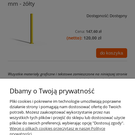
mm - żółty
Dostępność:
Dostępny
Cena:
147,60 zł
120,00 zł
do koszyka
Wszystkie materiały graficzne i tekstowe zamieszczone na niniejszej stronie
są chronione prawami autorskimi. Jakiekolwiek ich kopiowanie
i wykorzystywanie bez pisemnej zgody właściciela strony drogbit.pl jest
Dbamy o Twoją prywatność
zabronione i grozi pociągnięciem do odpowiedzialności karnej i cywilnej.
Pliki cookies i pokrewne im technologie umożliwiają poprawne
działanie strony i pomagają nam dostosować ofertę do Twoich
potrzeb. Możesz zaakceptować wykorzystanie przez nas
wszystkich tych plików i przejść do sklepu lub dostosować użycie
Pomoc
plików do swoich preferencji, wybierając opcję "Dostosuj zgody".
Więcej o plikach cookies przeczytasz w naszej Polityce
prywatności.