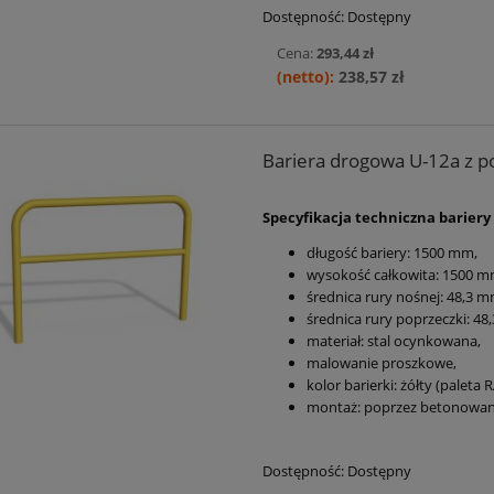
Dostępność:
Dostępny
Cena:
293,44 zł
238,57 zł
Bariera drogowa U-12a z po
Specyfikacja techniczna bariery
długość bariery:
1500 mm
,
wysokość całkowita: 1500 
średnica rury nośnej:
48,3 m
średnica rury poprzeczki:
48,
materiał: stal ocynkowana,
malowanie proszkowe,
kolor barierki: żółty (paleta R
montaż: poprzez betonowan
Dostępność:
Dostępny