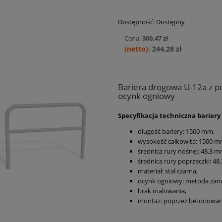
Dostępność:
Dostępny
Cena:
300,47 zł
244,28 zł
Bariera drogowa U-12a z po
ocynk ogniowy
Specyfikacja techniczna bariery
długość bariery:
1500 mm
,
wysokość całkowita: 1500 
średnica rury nośnej:
48,3 m
średnica rury poprzeczki:
48,
materiał: stal czarna,
ocynk ogniowy: metoda za
brak malowania,
montaż: poprzez betonowan