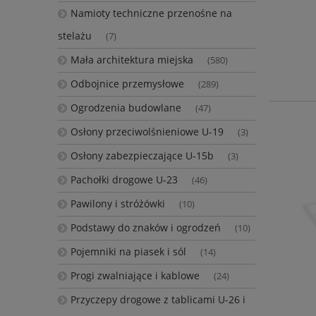
Namioty techniczne przenośne na
stelażu
(7)
Mała architektura miejska
(580)
Odbojnice przemysłowe
(289)
Ogrodzenia budowlane
(47)
Osłony przeciwolśnieniowe U-19
(3)
Osłony zabezpieczające U-15b
(3)
Pachołki drogowe U-23
(46)
Pawilony i stróżówki
(10)
Podstawy do znaków i ogrodzeń
(10)
Pojemniki na piasek i sól
(14)
Progi zwalniające i kablowe
(24)
Przyczepy drogowe z tablicami U-26 i