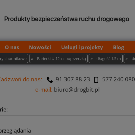
O nas
Nowości
Usługi i projekty
Blog
»
»
»
iery chodnikowe
Barierki U-12a z poprzeczką
długość 1,5 m
d
91 307 88 23
577 240 080
Za
dzw
oń do nas:
biuro@drogbit.pl
e-mail:
ie:
przeglądania