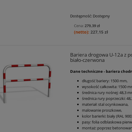
Dostępność:
Dostępny
Cena:
279,39 zł
227,15 zł
Bariera drogowa U-12a z po
biało-czerwona
Dane techniczne - bariera chod
długość bariery:
1500 mm
,
wysokość całkowita: 1500 
średnica rury nośnej:
48,3 m
średnica rury poprzeczki:
48,
materiał: stal ocynkowana,
malowanie proszkowe,
kolor barierki: biały (RAL 9003
pasy: folia odblaskowa pierws
montaż: poprzez betonowan