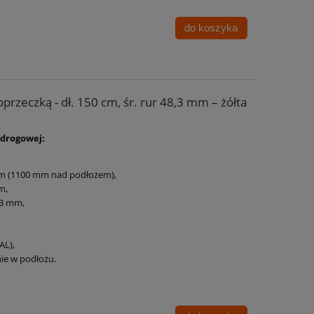
do koszyka
przeczką - dł. 150 cm, śr. rur 48,3 mm – żółta
 drogowej:
mm (1100 mm nad podłożem),
m,
3 mm,
AL),
ie w podłożu.