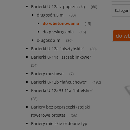
Barierki U-12a z poprzeczką
(60)
Kategor
długość 1,5 m
(30)
do wbetonowania
(15)
do przykręcania
(15)
do w
długość 2 m
(30)
Barierki U-12a "olsztyńskie"
(80)
Barierki U-11a "szczeblinkowe"
(54)
Bariery mostowe
(7)
Barierki U-12b "łańcuchowe"
(192)
Barierki U-12a/U-11a "lubelskie"
(28)
Bariery bez poprzeczki (stojaki
rowerowe proste)
(56)
Bariery miejskie ozdobne typ