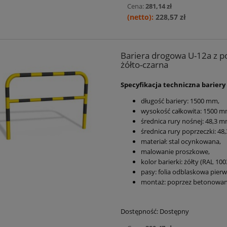
Cena:
281,14 zł
228,57 zł
Bariera drogowa U-12a z po
żółto-czarna
Specyfikacja techniczna bariery
długość bariery:
1500 mm
,
wysokość całkowita: 1500 
średnica rury nośnej:
48,3 m
średnica rury poprzeczki:
48,
materiał: stal ocynkowana,
malowanie proszkowe,
kolor barierki: żółty (RAL 100
pasy: folia odblaskowa pierws
montaż: poprzez betonowan
Dostępność:
Dostępny