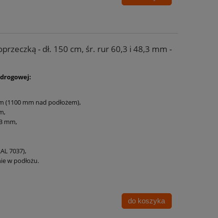
rzeczką - dł. 150 cm, śr. rur 60,3 i 48,3 mm -
 drogowej:
mm (1100 mm nad podłożem),
m,
3 mm,
RAL 7037),
ie w podłożu.
do koszyka