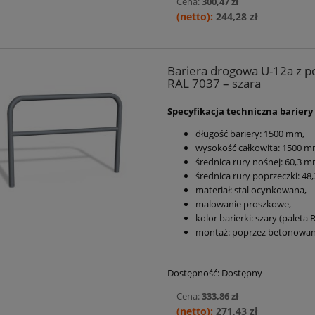
Cena:
300,47 zł
244,28 zł
Bariera drogowa U-12a z pop
RAL 7037 – szara
Specyfikacja techniczna bariery
długość bariery:
1500 mm
,
wysokość całkowita: 1500 
średnica rury nośnej:
60,3 m
średnica rury poprzeczki:
48,
materiał: stal ocynkowana,
malowanie proszkowe,
kolor barierki: szary (paleta 
montaż: poprzez betonowan
Dostępność:
Dostępny
Cena:
333,86 zł
271,43 zł