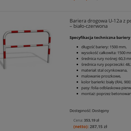
Bariera drogowa U-12a z po
– biało-czerwona
Specyfikacja techniczna bariery
długość bariery:
1500 mm
,
wysokość całkowita: 1500 
średnica rury nośnej:
60,3 m
średnica rury poprzeczki:
48,
materiał: stal ocynkowana,
malowanie proszkowe,
kolor barierki: biały (RAL 9003
pasy: folia odblaskowa pierws
montaż: poprzez betonowan
Dostępność:
Dostępny
Cena:
353,19 zł
287,15 zł