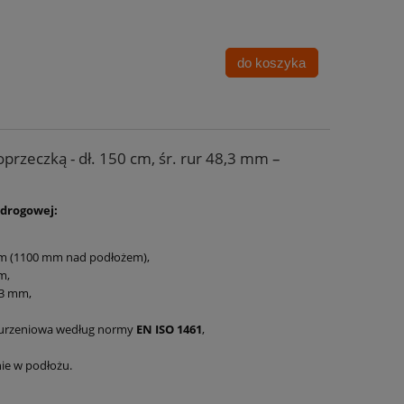
do koszyka
przeczką - dł. 150 cm, śr. rur 48,3 mm –
 drogowej:
mm (1100 mm nad podłożem),
m,
3 mm,
nurzeniowa według normy
EN ISO 1461
,
ie w podłożu.