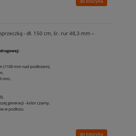
do koszyka
przeczką - dł. 150 cm, śr. rur 48,3 mm –
 drogowej:
mm (1100 mm nad podłożem),
m,
3 mm,
3),
zej generacji - kolor czarny,
ie w podłożu.
do koszyka