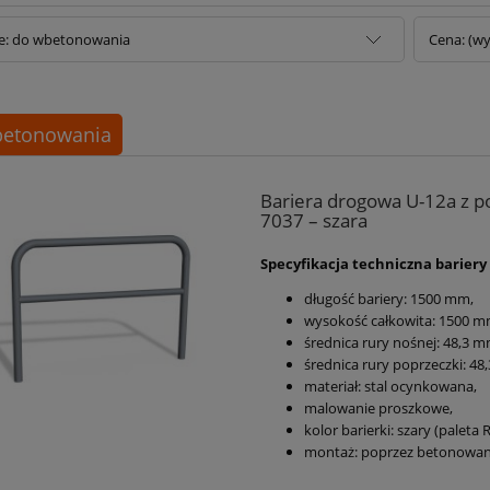
ie: do wbetonowania
Cena: (wy
betonowania
Bariera drogowa U-12a z po
7037 – szara
Specyfikacja techniczna bariery
długość bariery:
1500 mm
,
wysokość całkowita: 1500 
średnica rury nośnej:
48,3 m
średnica rury poprzeczki:
48,
materiał: stal ocynkowana,
malowanie proszkowe,
kolor barierki: szary (paleta 
montaż: poprzez betonowan