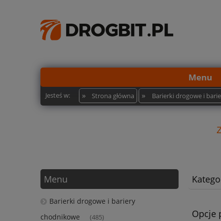
Menu
»
»
Jesteś w:
Strona główna
Barierki drogowe i bar
Menu
Kategor
Barierki drogowe i bariery
Opcje 
chodnikowe
(485)