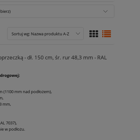
bierz)
Sortuj wg:
Nazwa produktu A-Z
przeczką - dł. 150 cm, śr. rur 48,3 mm - RAL
 drogowej:
mm (1100 mm nad podłożem),
m,
3 mm,
RAL 7037),
ie w podłożu.