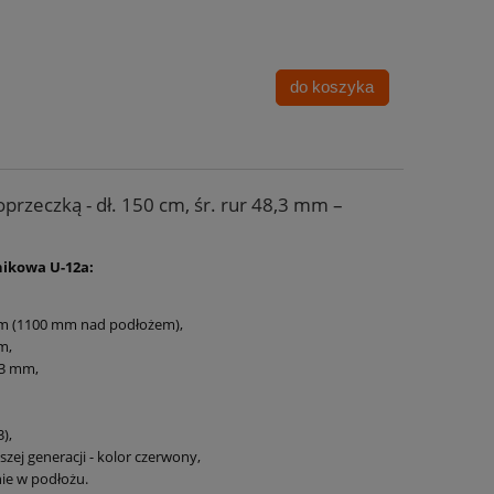
do koszyka
przeczką - dł. 150 cm, śr. rur 48,3 mm –
nikowa U-12a:
mm (1100 mm nad podłożem),
m,
3 mm,
),
zej generacji - kolor czerwony,
ie w podłożu.