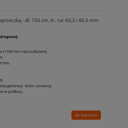
przeczką - dł. 150 cm, śr. rur 60,3 i 48,3 mm
 drogowej:
mm (1100 mm nad podłożem),
m,
3 mm,
),
zej generacji - kolor czerwony,
ie w podłożu.
do koszyka